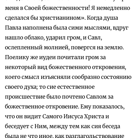
меня в Своей божественности! Я немедленно
сделался бы христианином». Когда душа
Павла наполнена была сими мыслями, вдруг
нашло облако, ударил гром, и Савл,
ослепленный молнией, повергся на землю.
Поелику же иудеи почитали гром за
некоторый вид божественного откровения,
коего смысл изъясняли сообразно состоянию
своего духа; то сие естественное
происшествие было почтено Савлом за
божественное откровение. Ему показалось,
что он видит Самого Иисуса Христа и
беседует с Ним, между тем как сия беседа
была не что иное, как разглагольствование