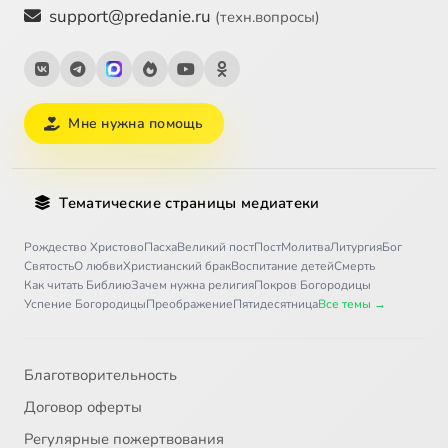
support@predanie.ru
(техн.вопросы)
Мне нужна помощь
Тематические страницы медиатеки
Рождество Христово
Пасха
Великий пост
Пост
Молитва
Литургия
Бог
Святость
О любви
Христианский брак
Воспитание детей
Смерть
Как читать Библию
Зачем нужна религия
Покров Богородицы
Успение Богородицы
Преображение
Пятидесятница
Все темы →
Благотворительность
Договор оферты
Регулярные пожертвования