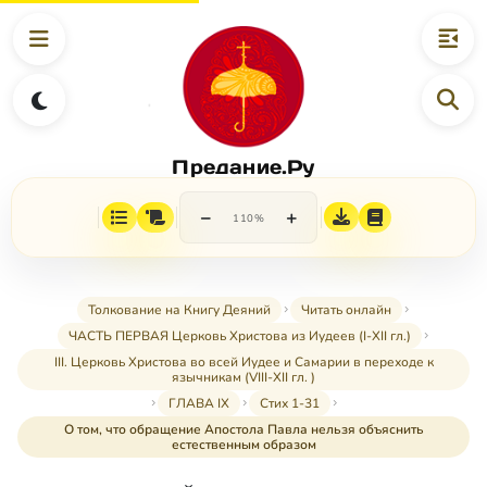
Предание.Ру
−
+
110%
Толкование на Книгу Деяний
Читать онлайн
ЧАСТЬ ПЕРВАЯ Церковь Христова из Иудеев (I-XII гл.)
III. Церковь Христова во всей Иудее и Самарии в переходе к
язычникам (VIII-XII гл. )
ГЛАВА IX
Стих 1-31
О том, что обращение Апостола Павла нельзя объяснить
естественным образом