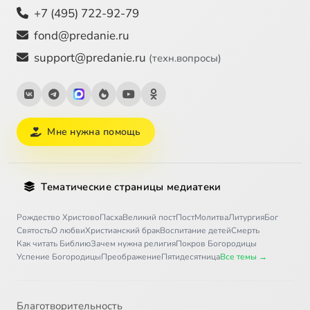
+7 (495) 722-92-79
fond@predanie.ru
support@predanie.ru
(техн.вопросы)
Мне нужна помощь
Тематические страницы медиатеки
Рождество Христово
Пасха
Великий пост
Пост
Молитва
Литургия
Бог
Святость
О любви
Христианский брак
Воспитание детей
Смерть
Как читать Библию
Зачем нужна религия
Покров Богородицы
Успение Богородицы
Преображение
Пятидесятница
Все темы →
Благотворительность