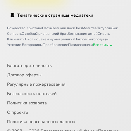
Тематические страницы медиатеки
Рождество Христово
Пасха
Великий пост
Пост
Молитва
Литургия
Бог
Святость
О любви
Христианский брак
Воспитание детей
Смерть
Как читать Библию
Зачем нужна религия
Покров Богородицы
Успение Богородицы
Преображение
Пятидесятница
Все темы →
Благотворительность
Договор оферты
Регулярные пожертвования
Безопасность платежей
Политика возврата
О проекте
Политика персональных данных