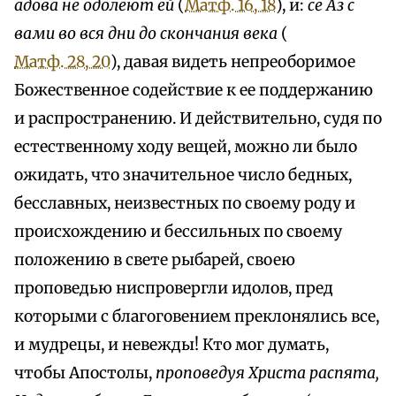
адова не одолеют ей
(
Матф. 16, 18
), и:
се Аз с
вами во вся дни до скончания века
(
Матф. 28, 20
), давая видеть непреоборимое
Божественное содействие к ее поддержанию
и распространению. И действительно, судя по
естественному ходу вещей, можно ли было
ожидать, что значительное число бедных,
бесславных, неизвестных по своему роду и
происхождению и бессильных по своему
положению в свете рыбарей, своею
проповедью ниспровергли идолов, пред
которыми с благоговением преклонялись все,
и мудрецы, и невежды! Кто мог думать,
чтобы Апостолы,
проповедуя Христа распята,