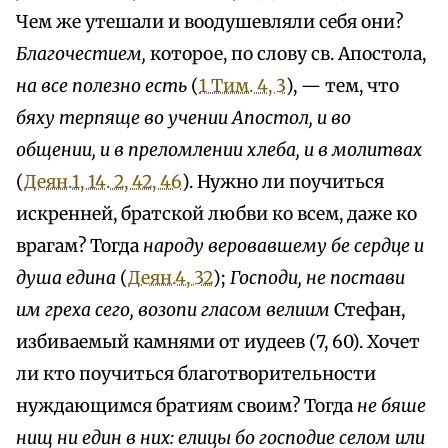
Чем же утешали и воодушевляли себя они?
Благочестием,
которое, по слову св. Апостола,
на все полезно есть
(
1 Тим. 4, 3
), — тем, что
бяху терпяще во учении Апостол, и во
общении, и в преломлении хлеба, и в молитвах
(
Деян.1, 14. 2, 42, 46
). Нужно ли поучиться
искренней, братской любви ко всем, даже ко
врагам? Тогда
народу веровавшему бе сердце и
душа едина
(
Деян.4, 32
);
Господи, не постави
им греха сего, возопи гласом велиим
Стефан,
избиваемый камнями от иудеев (7, 60). Хочет
ли кто поучиться благотворительности
нуждающимся братиям своим? Тогда
не бяше
нищ ни един в них: елицы бо господие селом или