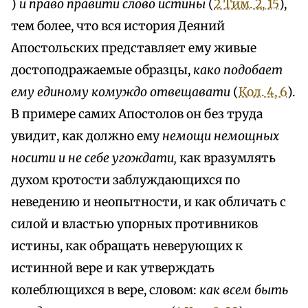
)
и право правити слово истины
(
2 Тим. 2, 15
),
тем более, что вся история Деяний
Апостольских представляет ему живые
достоподражаемые образцы,
како подобает
ему единому комуждо отвещавати
(
Кол. 4, 6
).
В примере самих Апостолов он без труда
увидит, как должно ему
немощи немощных
носити и не себе угождати,
как вразумлять
духом кротости заблуждающихся по
неведению и неопытности, и как обличать с
силой и властью упорных противников
истины, как обращать неверующих к
истинной вере и как утверждать
колеблющихся в вере, словом:
как всем быть