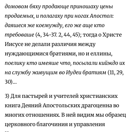
домовом бяху продающе приношаху цены
продаемых, и полагаху при ногах Апостол:
даяшеся же коемужду, его же аще кто
требоваше
(4, 34-37. 2, 44, 45); тогда о Христе
Иисусе не делали различия между
нуждающимися братиями, но и еллины,
поелику кто имеяше что, посылали кийждо их
на службу живущим во Иудеи братиям
(11, 29,
30)…
3) Для пастырей и учителей христианских
книга Деяний Апостольских драгоценна во
многих отношениях. В ней видим мы образец
церковного благочиния и управления