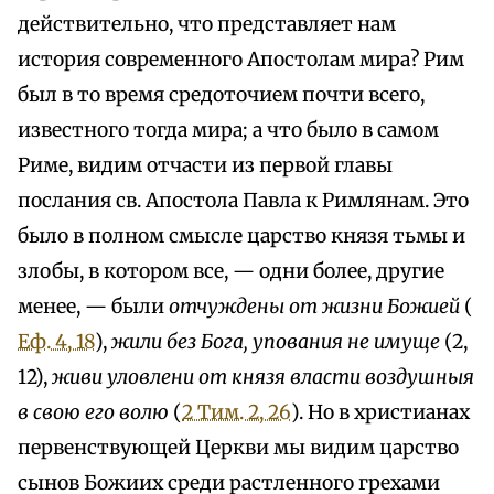
действительно, что представляет нам
история современного Апостолам мира? Рим
был в то время средоточием почти всего,
известного тогда мира; а что было в самом
Риме, видим отчасти из первой главы
послания св. Апостола Павла к Римлянам. Это
было в полном смысле царство князя тьмы и
злобы, в котором все, — одни более, другие
менее, — были
отчуждены от жизни Божией
(
Еф. 4, 18
),
жили без Бога, упования не имуще
(2,
12),
живи уловлени от князя власти воздушныя
в свою его волю
(
2 Тим. 2, 26
). Но в христианах
первенствующей Церкви мы видим царство
сынов Божиих среди растленного грехами