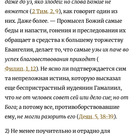
даже до уз, яко злодеи: но слова Божие не
вяжется
(
2 Тим. 2, 9
), как говорит один из
них. Даже более. — Промысел Божий самые
беды и напасти, гонения и преследования их
обращает в средства к большему торжеству
Евангелия, делает то, что самые
узы их паче во
успех благовествования приходят
(
Филип. 1, 12
). Не ясно ли подтверждается сим
та непреложная истина, которую высказал
еще беспристрастный иудеянин Гамалиил,
что
не от человек совет сей или дело сие; но от
Бога;
а потому все, противоборствовавшие
ему,
не могли разорить его
(
Деян. 5, 38-39
).
2) Не менее поучительно и отрадно для