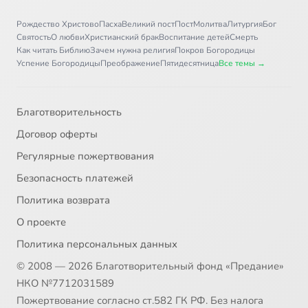
Рождество Христово
Пасха
Великий пост
Пост
Молитва
Литургия
Бог
Святость
О любви
Христианский брак
Воспитание детей
Смерть
Как читать Библию
Зачем нужна религия
Покров Богородицы
Успение Богородицы
Преображение
Пятидесятница
Все темы →
Благотворительность
Договор оферты
Регулярные пожертвования
Безопасность платежей
Политика возврата
О проекте
Политика персональных данных
© 2008 — 2026 Благотворительный фонд «Предание»
НКО №7712031589
Пожертвование согласно ст.582 ГК РФ. Без налога