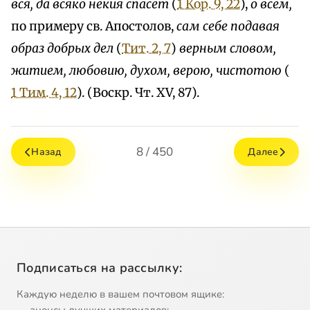
вся, да всяко некия спасет
(
1 Кор. 9, 22
),
о всем,
по примеру св. Апостолов,
сам себе подавая
образ добрых дел
(
Тит. 2, 7
)
верным словом,
житием, любовию, духом, верою, чистотою
(
1 Тим. 4, 12
). (Воскр. Чт. XV, 87).
8 / 450
Назад
Далее
Подписаться на рассылку:
Каждую неделю в вашем почтовом ящике: