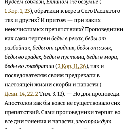
Иудеем соблазн, Еллином же безумие
(
1 Кор. 1, 23
), обратили к вере в Сего Распятого
тех и других? И притом — при каких
неисчислимых препятствиях? Проповедники
как сами терпели
беды в реках, беды от
разбойник, беды от сродник, беды от язык,
беды во градех, беды в пустыни, беды в мори,
беды во лжебратии
(
2 Кор. 11, 26
), так и
последователям своим предрекали в
настоящей жизни скорби и напасти (
Деян. 14, 22. 2
Тим. 3. 12). — Но для проповеди
Апостолов как бы вовсе не существовало сих
препятствий. Сами проповедники терпят во
все дни гонения и напасти,
злостраждут