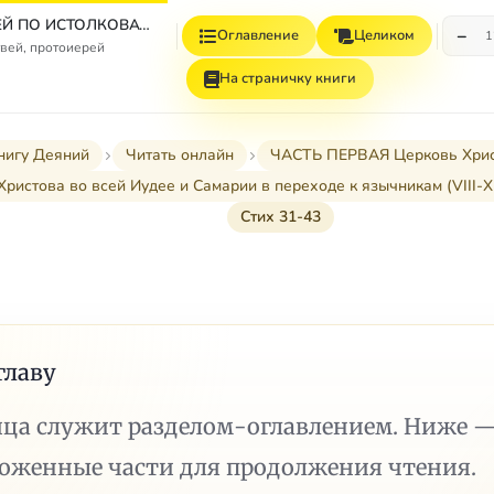
СБОРНИК СТАТЕЙ ПО ИСТОЛКОВАТЕЛЬНОМУ И НАЗИДАТЕЛЬНОМУ ЧТЕНИЮ ДЕЯНИЙ СВЯТЫХ АПОСТОЛОВ
−
Оглавление
Целиком
1
вей, протоиерей
На страничку книги
нигу Деяний
Читать онлайн
ЧАСТЬ ПЕРВАЯ Церковь Христов
 Христова во всей Иудее и Самарии в переходе к язычникам (VIII-XII
Стих 31-43
главу
ица служит разделом-оглавлением. Ниже 
ложенные части для продолжения чтения.