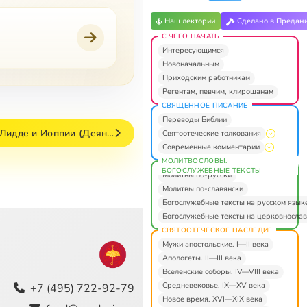
Наш лекторий
Сделано в Предан
С ЧЕГО НАЧАТЬ
Интересующимся
Новоначальным
Приходским работникам
Регентам, певчим, клирошанам
СВЯЩЕННОЕ ПИСАНИЕ
Переводы Библии
 Лидде и Иоппии (Деян…
Святоотеческие толкования
Современные комментарии
МОЛИТВОСЛОВЫ.
БОГОСЛУЖЕБНЫЕ ТЕКСТЫ
Молитвы по-русски
Молитвы по-славянски
Богослужебные тексты на русском язык
Богослужебные тексты на церковнослав
СВЯТООТЕЧЕСКОЕ НАСЛЕДИЕ
Мужи апостольские. I—II века
Апологеты. II—III века
Вселенские соборы. IV—VIII века
Средневековье. IX—XV века
+7 (495) 722-92-79
Новое время. XVI—XIX века