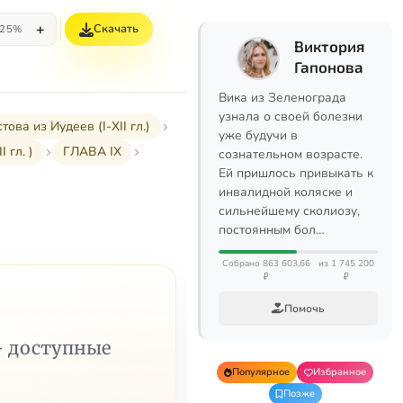
+
Скачать
25%
Виктория
Гапонова
Вика из Зеленограда
узнала о своей болезни
а из Иудеев (I-XII гл.)
уже будучи в
 гл. )
ГЛАВА IX
сознательном возрасте.
Ей пришлось привыкать к
инвалидной коляске и
сильнейшему сколиозу,
постоянным бол…
Собрано 863 603,66
из 1 745 200
₽
₽
Помочь
— доступные
Популярное
Избранное
Позже