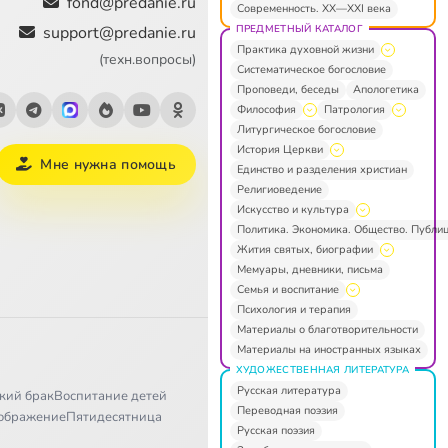
fond@predanie.ru
Современность. XX—XXI века
ПРЕДМЕТНЫЙ КАТАЛОГ
support@predanie.ru
Практика духовной жизни
(техн.вопросы)
Систематическое богословие
Проповеди, беседы
Апологетика
Философия
Патрология
Литургическое богословие
История Церкви
Мне нужна помощь
Единство и разделения христиан
Религиоведение
Искусство и культура
Политика. Экономика. Общество. Публи
Жития святых, биографии
Мемуары, дневники, письма
Семья и воспитание
Психология и терапия
Материалы о благотворительности
Материалы на иностранных языках
ХУДОЖЕСТВЕННАЯ ЛИТЕРАТУРА
Русская литература
кий брак
Воспитание детей
Переводная поэзия
ображение
Пятидесятница
Русская поэзия