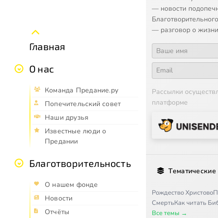
— новости подопеч
Благотворительного
— разговор о жизни
Главная
О нас
Команда Предание.ру
Рассылки осуществ
платформе
Попечительский совет
Наши друзья
Известные люди о
Предании
Благотворительность
Тематические
О нашем фонде
Рождество Христово
П
Новости
Смерть
Как читать Б
Отчёты
Все темы →