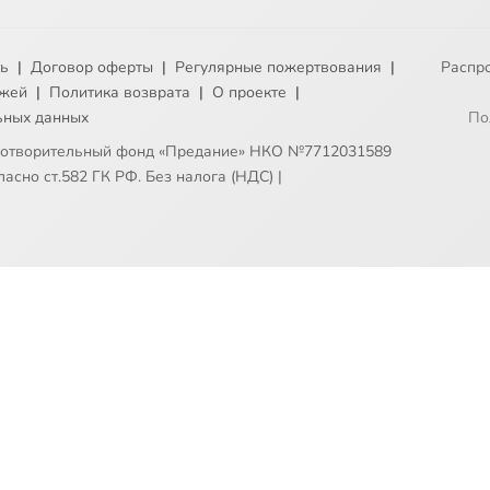
ть
|
Договор оферты
|
Регулярные пожертвования
|
Распр
ежей
|
Политика возврата
|
О проекте
|
ьных данных
По
готворительный фонд «Предание» НКО №7712031589
асно ст.582 ГК РФ. Без налога (НДС)
|