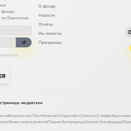
ных
О фонде
 фонда;
Новости
 по Евангелию.
Отчёты
Им помогли
Программы
ляются на
 страницы медиатеки
асха
Великий пост
Пост
Молитва
Литургия
Бог
Святость
О любви
Христианс
иблию
Зачем нужна религия
Покров Богородицы
Успение Богородицы
Пре