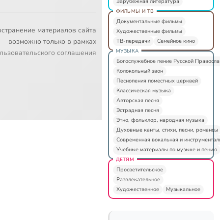
Зарубежная литература
ФИЛЬМЫ И ТВ
Документальные фильмы
остранение материалов сайта
Художественные фильмы
возможно только в рамках
ТВ-передачи
Семейное кино
МУЗЫКА
льзовательского соглашения
Богослужебное пение Русской Правосл
Колокольный звон
Песнопения поместных церквей
Классическая музыка
Авторская песня
Эстрадная песня
Этно, фольклор, народная музыка
Духовные канты, стихи, песни, романсы
Современная вокальная и инструментал
Учебные материалы по музыке и пению
ДЕТЯМ
Просветительское
Развлекательное
Художественное
Музыкальное