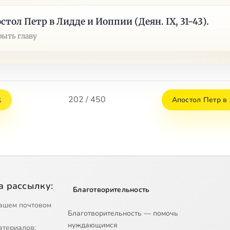
стол Петр в Лидде и Иоппии (Деян. IX, 31-43).
рыть главу
202 / 450
1
Апостол Петр в
а рассылку:
Благотворительность
ашем почтовом
Благотворительность — помочь
нуждающимся
атериалов;