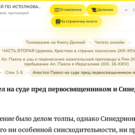
СБОРНИК СТАТЕЙ ПО ИСТОЛКОВАТЕЛЬНОМУ И НАЗИДАТЕЛЬНОМУ ЧТЕНИЮ ДЕЯНИЙ СВЯТЫХ АПОСТОЛОВ
−
Оглавление
Целиком
1
вей, протоиерей
На страничку книги
Толкование на Книгу Деяний
Читать онлайн
ЧАСТЬ ВТОРАЯ Церковь Христова в странах языческих (XIII-XXVII
 Ап. Павла в узы и перенесение евангельской проповеди в Рим (XX
пребывание Ап. Павла в Иерусалиме (XXI, 16-XXIV)
Стих 1-5
Апостол Павел на суде пред первосвященником и С
ел на суде пред первосвященником и Синед
ение было делом толпы, однако Синедрион 
го ни особенной снисходительности, ни п