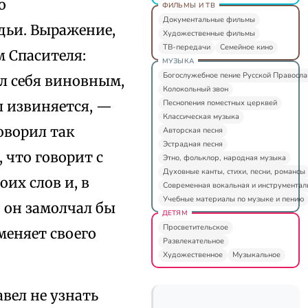
о
ФИЛЬМЫ И ТВ
Документальные фильмы
дьи. Выражение,
Художественные фильмы
ТВ-передачи
Семейное кино
 Спасителя:
МУЗЫКА
Богослужебное пение Русской Правосл
л себя виновным,
Колокольный звон
Песнопения поместных церквей
л извиняется, —
Классическая музыка
говорил так
Авторская песня
Эстрадная песня
 что говорит с
Этно, фольклор, народная музыка
Духовные канты, стихи, песни, романсы
оих слов и, в
Современная вокальная и инструментал
Учебные материалы по музыке и пению
о он замолчал бы
ДЕТЯМ
Просветительское
меняет своего
Развлекательное
Художественное
Музыкальное
авел не узнать