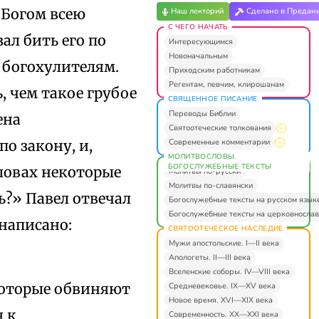
 Богом всею
Наш лекторий
Сделано в Предан
С ЧЕГО НАЧАТЬ
ал бить его по
Интересующимся
Новоначальным
 богохулителям.
Приходским работникам
Регентам, певчим, клирошанам
, чем такое грубое
СВЯЩЕННОЕ ПИСАНИЕ
Переводы Библии
ена
Святоотеческие толкования
Современные комментарии
о закону, и,
МОЛИТВОСЛОВЫ.
БОГОСЛУЖЕБНЫЕ ТЕКСТЫ
словах некоторые
Молитвы по-русски
Молитвы по-славянски
?» Павел отвечал
Богослужебные тексты на русском язык
Богослужебные тексты на церковнослав
 написано:
СВЯТООТЕЧЕСКОЕ НАСЛЕДИЕ
Мужи апостольские. I—II века
Апологеты. II—III века
Вселенские соборы. IV—VIII века
екоторые обвиняют
Средневековье. IX—XV века
Новое время. XVI—XIX века
я к
Современность. XX—XXI века