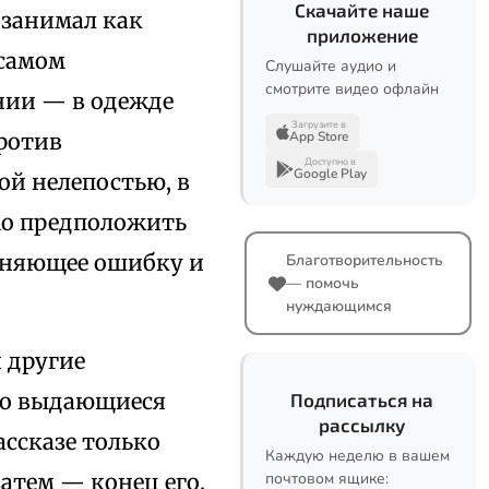
Скачайте наше
 занимал как
приложение
 самом
Слушайте аудио и
смотрите видео офлайн
нии — в одежде
Загрузите в
ротив
App Store
Доступно в
Google Play
ой нелепостью, в
мо предположить
ясняющее ошибку и
Благотворительность
— помочь
нуждающимся
и другие
ько выдающиеся
Подписаться на
рассылку
ассказе только
Каждую неделю в вашем
атем — конец его,
почтовом ящике: