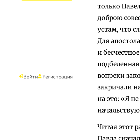
только Павел
доброю сове
устам, что 
Для апостола
и бесчестное
подбеленная!
вопреки зако
Войти
Регистрация
закричали н
на это: «Я н
начальствующ
Читая этот р
Павла сначал