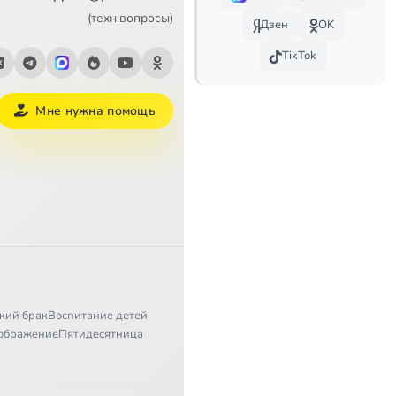
(техн.вопросы)
Дзен
OK
TikTok
Мне нужна помощь
кий брак
Воспитание детей
ображение
Пятидесятница