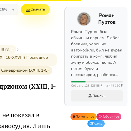
+
Скачать
25%
Роман
Пуртов
Роман Пуртов был
обычным парнем. Любил
боевики, хорошие
I гл. )
автомобили, был не дурак
поиграть в комп, любил
I, 16-XXVIII) Последнее
жену и обожал дочь. А
потом, будучи
инедрионом (XXIII, 1-5)
пассажиром, разбился…
рионом (XXIII, 1-
Собрано 123 526,88 ₽
из 444 150 ₽
Помочь
не показал в
Популярное
Избранное
Позже
равосудия. Лишь