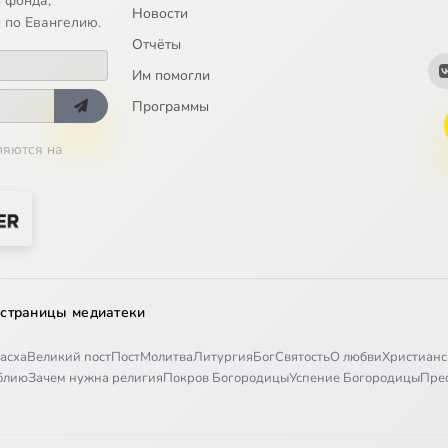
 фонда;
Новости
 по Евангелию.
Отчёты
Им помогли
Программы
ляются на
 страницы медиатеки
асха
Великий пост
Пост
Молитва
Литургия
Бог
Святость
О любви
Христианс
иблию
Зачем нужна религия
Покров Богородицы
Успение Богородицы
Пре