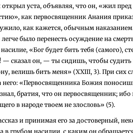
 открыл уста, объявляя, что он, «жил пред
стию», как первосвященник Анания приказ
служило, как кажется, обычным наказанием
 легче было перенесть осуждение на смерть
 насилие, «Бог будет бить тебя (самого), ст
 — сказал он, — ты сидишь, чтобы судить п
ну, велишь бить меня» (XXIII, 3). При сих 
а него: «Первосвященника Божия поносишь
е знал, братия, что он первосвященник; ибо
его в народе твоем не злословь» (5).
ассказ и принимая его за достоверный, н
а в грубом насилии, с каким он обращаетс