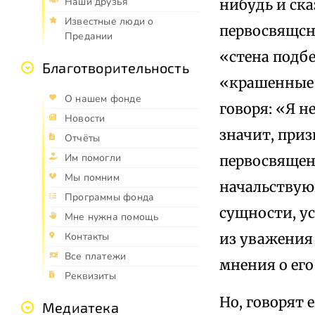
Наши друзья
нибудь и ска
Известные люди о
первосвящсн
Предании
«стена подб
Благотворительность
«крашенные 
О нашем фонде
говоря: «Я н
Новости
значит, приз
Отчёты
Им помогли
первосвященн
Мы помним
начальствующ
Программы фонда
сущности, ус
Мне нужна помощь
из уважения 
Контакты
Все платежи
мнения о его
Реквизиты
Но, говорят 
Медиатека