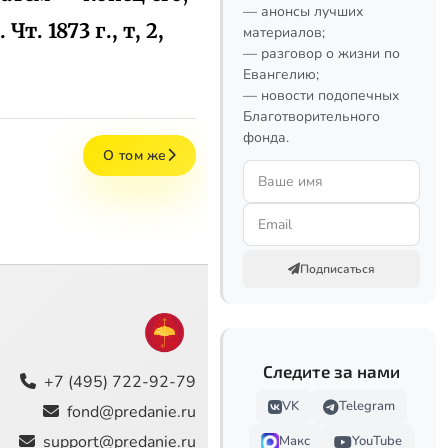
— анонсы лучших
 Чт. 1873 г., т, 2,
материалов;
— разговор о жизни по
Евангелию;
— новости подопечных
Благотворительного
фонда.
О том же
Подписаться
Следите за нами
+7 (495) 722-92-79
VK
Telegram
fond@predanie.ru
support@predanie.ru
Макс
YouTube