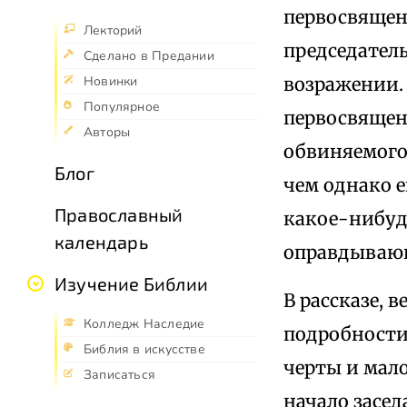
первосвященн
Лекторий
председатель
Сделано в Предании
возражении.
Новинки
Популярное
первосвящен
Авторы
обвиняемого,
Блог
чем однако 
Православный
какое-нибуд
календарь
оправдывающ
Изучение Библии
В рассказе, 
Колледж Наследие
подробности
Библия в искусстве
черты и мало
Записаться
начало засед