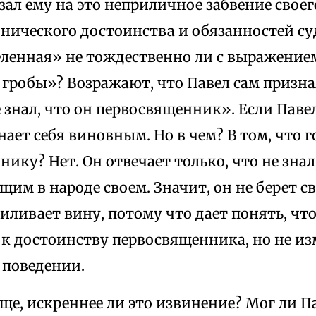
зал ему на это неприличное забвение своег
нического достоинства и обязанностей су
еленная» не тождественно ли с выражением
гробы»? Возражают, что Павел сам призна
е знал, что он первосвященник». Если Паве
нает себя виновным. Но в чем? В том, что 
ику? Нет. Он отвечает только, что не знал,
им в народе своем. Значит, он не берет св
иливает вину, потому что дает понять, чт
к достоинству первосвященника, но не из
 поведении.
еще, искреннее ли это извинение? Мог ли П