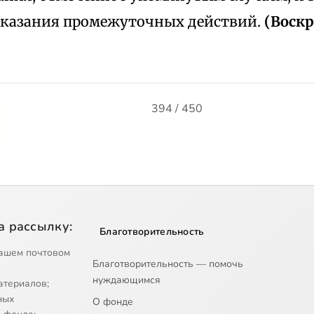
 указания промежуточных действий.
(Воскр.
394 / 450
а рассылку:
Благотворительность
ашем почтовом
Благотворительность — помочь
нуждающимся
атериалов;
ных
О фонде