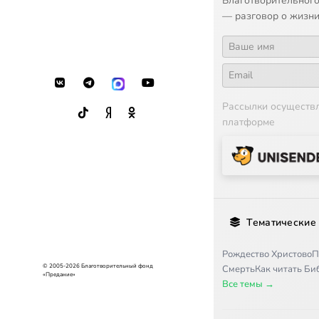
Благотворительного
— разговор о жизни
Рассылки осуществ
платформе
Тематические
Рождество Христово
П
© 2005-2026 Благотворительный фонд
Смерть
Как читать Б
«Предание»
Все темы →