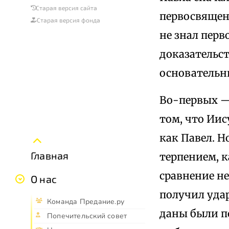
Старая версия сайта
первосвященн
Старая версия фонда
не знал перв
доказательст
основательн
Во-первых —
том, что Иис
как Павел. Н
Главная
терпением, к
сравнение не
О нас
получил удар
Команда Предание.ру
даны были п
Попечительский совет