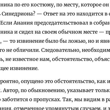
ика по его костюму, по месту, которое он
 Синедриона? — Ответ на это находится в
 Если Анания председательствовал в собра
ника и сидел на своем обычном месте — п
 — то извинение было бы ложью, но и явн
его не обличили. Следовательно, необходи
ь, не известное нам, обстоятельство, объ
ее извинение.
вероятно, опущено это обстоятельство, как 
. Автор, по обыкновению, указывает тол
 заботится о пропусках. Так, мы видим в р
ания, отмеченное упомянутым случаем, и з