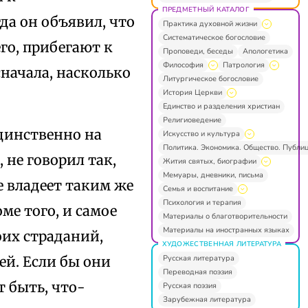
ПРЕДМЕТНЫЙ КАТАЛОГ
да он объявил, что
Практика духовной жизни
Систематическое богословие
го, прибегают к
Проповеди, беседы
Апологетика
Философия
Патрология
начала, насколько
Литургическое богословие
История Церкви
Единство и разделения христиан
Религиоведение
динственно на
Искусство и культура
Политика. Экономика. Общество. Публи
 не говорил так,
Жития святых, биографии
Мемуары, дневники, письма
е владеет таким же
Семья и воспитание
Психология и терапия
ме того, и самое
Материалы о благотворительности
Материалы на иностранных языках
оих страданий,
ХУДОЖЕСТВЕННАЯ ЛИТЕРАТУРА
Русская литература
ей. Если бы они
Переводная поэзия
 быть, что-
Русская поэзия
Зарубежная литература