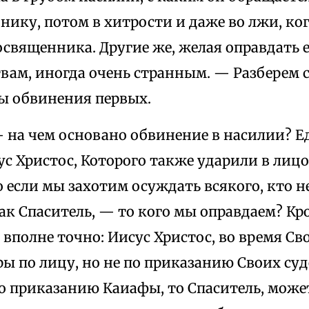
ику, потом в хитрости и даже во лжи, ког
освященника. Другие же, желая оправдать е
вам, иногда очень странным. — Разберем с
ы обвинения первых.
 на чем основано обвинение в насилии? Е
ус Христос, Которого также ударили в лицо,
о если мы захотим осуждать всякого, кто н
ак Спаситель, — то кого мы оправдаем? Кро
 вполне точно: Иисус Христос, во время Св
ы по лицу, но не по приказанию Своих суд
о приказанию Каиафы, то Спаситель, может