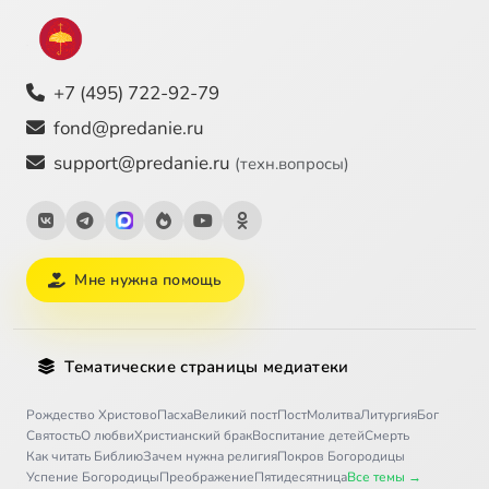
+7 (495) 722-92-79
fond@predanie.ru
support@predanie.ru
(техн.вопросы)
Мне нужна помощь
Тематические страницы медиатеки
Рождество Христово
Пасха
Великий пост
Пост
Молитва
Литургия
Бог
Святость
О любви
Христианский брак
Воспитание детей
Смерть
Как читать Библию
Зачем нужна религия
Покров Богородицы
Успение Богородицы
Преображение
Пятидесятница
Все темы →