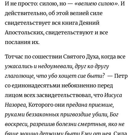
И не просто: силою, но —
«велиею силою».
И
действительно, об этой велией силе
свидетельствует вся книга Деяний
Апостольских, свидетельствуют и все
послания их.
Тотчас по сошествии Святого Духа, когда все
ужасались и недоумевали, друг ко другу
глаголюще, что убо хощет сие быти?
— Петр
со единонадесятьми небоязненно перед
лицом всех засвидетельствовал, что
Иисуса
Назореа,
Которого они
предана приемше,
руками беззаконных пригвоздше убили, Бог
воскреси, разрешив болезни смертныя, яко не
бяше мощно держиму быти Ему от нея.
Сила