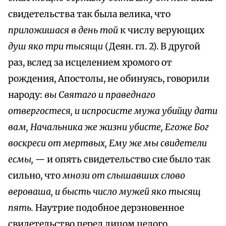
свидетельства так была велика, что
приложишася в день той
к числу верующих
душ яко три тысящи
(Деян. гл. 2). В другой
раз, вслед за исцелением хромого от
рождения, Апостолы, не обинуясь, говорили
народу:
вы Святаго и праведнаго
отвергостеся, и испросисте мужа убийцу дати
вам, Начальника же жизни убисте, Егоже Бог
воскреси от мертвых, Ему же мы свидетели
есмы, —
и опять свидетельство сие было так
сильно, что
мнози от слышавших слово
вероваша, и бысть число мужей яко тысящ
пять.
Наутрие подобное дерзновенное
свидетельство перед лицом целого