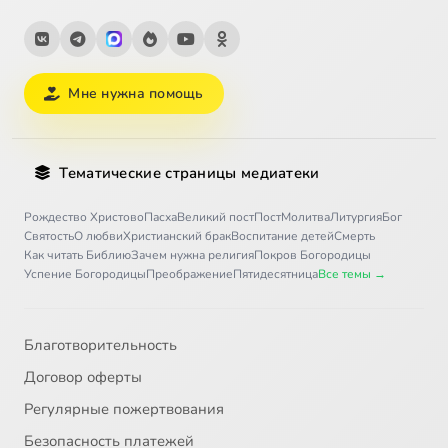
Мне нужна помощь
Тематические страницы медиатеки
Рождество Христово
Пасха
Великий пост
Пост
Молитва
Литургия
Бог
Святость
О любви
Христианский брак
Воспитание детей
Смерть
Как читать Библию
Зачем нужна религия
Покров Богородицы
Успение Богородицы
Преображение
Пятидесятница
Все темы →
Благотворительность
Договор оферты
Регулярные пожертвования
Безопасность платежей