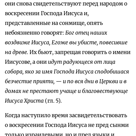
они снова свидетельствуют перед народом о
воскресении Господа Иисуса и,
представленные на сонмище, опять
небоязненно говорят:
Бог отец наших
воздвиже Иисуса, Егоже вы убисте, повесивше
на древе.
Их бьют, запрещая говорить о имени
Иисусове, а они
идут радующеся от лица
собора, яко за имя Господа Иисуса сподобишася
безчестие прияти, — и по вся дни в Церкви и в
домах не престают учаще и благовествующе
Иисуса Христа
(гл. 5).
Когда наступило время засвидетельствовать
о воскресении Господа Иисуса не пред сынми
только израилевыми, но и пред языки и