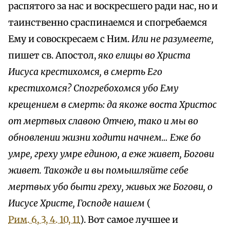
распятого за нас и воскресшего ради нас, но и
таинственно сраспинаемся и спогребаемся
Ему и совоскресаем с Ним.
Или не разумеете,
пишет св. Апостол,
яко елицы во Христа
Иисуса крестихомся, в смерть Его
крестихомся? Спогребохомся убо Ему
крещением в смерть: да якоже воста Христос
от мертвых славою Отчею, тако и мы во
обновлении жизни ходити начнем… Еже бо
умре, греху умре единою, а еже живет, Богови
живет. Такожде и вы помышляйте себе
мертвых убо быти греху, живых же Богови, о
Иисусе Христе, Господе нашем
(
Рим. 6, 3, 4. 10, 11
). Вот самое лучшее и