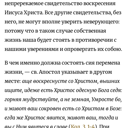
непререкаемое свидетельство воскресения
Иисуса Христа. Все другие свидетельства, без
него, не могут вполне уверить неверующего:
потому что в таком случае собственная
жизнь наша будет стоять в противоречии с
нашими уверениями и опровергать их собою.
В чем именно должна состоять сия перемена
жизни, — св. Апостол указывает в другом
месте:
аще воскреснусте со Христом, вышних
ищите, идеже есть Христос одесную Бога седя:
горняя мудрствуйте, а не земная, Умросте бо,
и живот ваш сокровен есть со Христом в Бозе:
егда же Христос явится, живот ваш, тогда и
вы с Ним явитеся в славе
(
Кол. 3, 1-4
). При