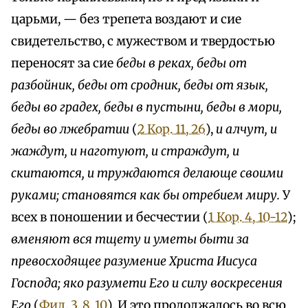
царьми, — без трепета воздают и сие
свидетельство, с мужеством и твердостью
переносят за сие
беды в реках, беды от
разбойник, беды от сродник, беды от язык,
беды во градех, беды в пустыни, беды в мори,
беды во лжебратии
(
2 Кор. 11, 26
),
и алчут, и
жаждут, и наготуют, и страждут, и
скитаются, и труждаются делающе своими
руками; становятся как бы отребием миру.
У
всех в поношении и бесчестии (
1 Кор. 4, 10-12
);
вменяют вся тщету и уметы быти за
превосходящее разумение Христа Иисуса
Господа; яко разумети Его и силу воскресения
Его
(
Фил. 3, 8, 10
). И это продолжалось во всю