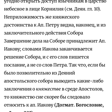
угодно открыть доступ язычникам в царство
небесное в лице Корнилия (см. Деян. гл. 10).
Неприложимость же княжеского
достоинства к Ап. Петру видна, наконец, и из
заключительного действия Собора
Завершение дела на Соборе принадлежит Ап.
Иакову; словами Иакова заканчивается
решение Собора, и с его слов пишется
послание, а не со слов Петра. Так что, если бы
было позволительно из Деяний
апостольского собора выводить какие-либо
заключения о
княжестве
в среде Апостолов,
то княжество сие скорее бы следовало
относить к ап. Иакову
(Догмат. Богословие,