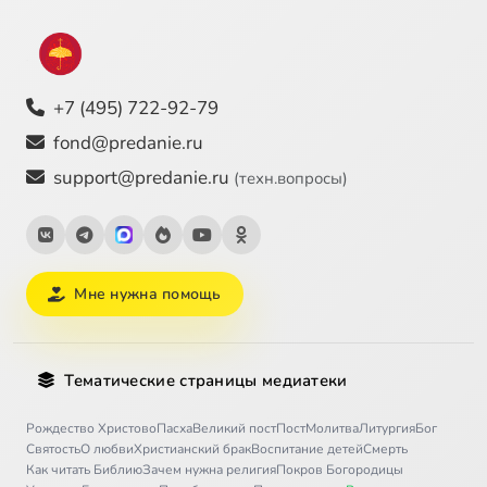
+7 (495) 722-92-79
fond@predanie.ru
support@predanie.ru
(техн.вопросы)
Мне нужна помощь
Тематические страницы медиатеки
Рождество Христово
Пасха
Великий пост
Пост
Молитва
Литургия
Бог
Святость
О любви
Христианский брак
Воспитание детей
Смерть
Как читать Библию
Зачем нужна религия
Покров Богородицы