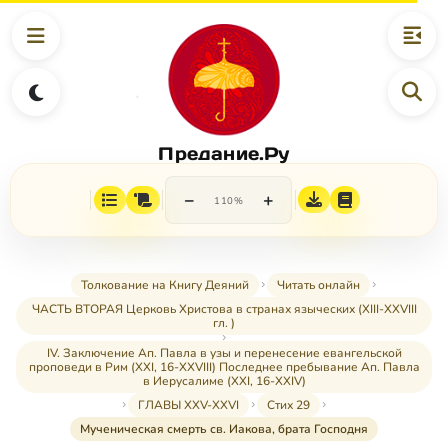
Предание.Ру
−
+
110%
Толкование на Книгу Деяний
Читать онлайн
ЧАСТЬ ВТОРАЯ Церковь Христова в странах языческих (XIII-XXVIII
гл. )
IV. Заключение Ап. Павла в узы и перенесение евангельской
проповеди в Рим (XXI, 16-XXVIII) Последнее пребывание Ап. Павла
в Иерусалиме (XXI, 16-XXIV)
ГЛАВЫ XXV-XXVI
Стих 29
Мученическая смерть св. Иакова, брата Господня