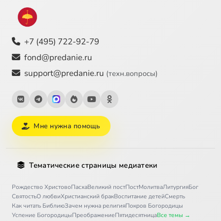
+7 (495) 722-92-79
fond@predanie.ru
support@predanie.ru
(техн.вопросы)
Мне нужна помощь
Тематические страницы медиатеки
Рождество Христово
Пасха
Великий пост
Пост
Молитва
Литургия
Бог
Святость
О любви
Христианский брак
Воспитание детей
Смерть
Как читать Библию
Зачем нужна религия
Покров Богородицы
Успение Богородицы
Преображение
Пятидесятница
Все темы →