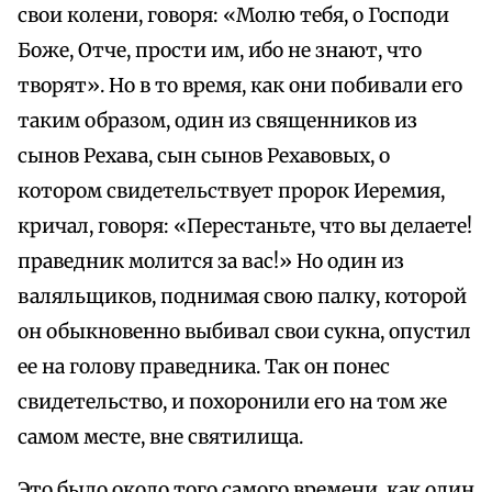
свои колени, говоря: «Молю тебя, о Господи
Боже, Отче, прости им, ибо не знают, что
творят». Но в то время, как они побивали его
таким образом, один из священников из
сынов Рехава, сын сынов Рехавовых, о
котором свидетельствует пророк Иеремия,
кричал, говоря: «Перестаньте, что вы делаете!
праведник молится за вас!» Но один из
валяльщиков, поднимая свою палку, которой
он обыкновенно выбивал свои сукна, опустил
ее на голову праведника. Так он понес
свидетельство, и похоронили его на том же
самом месте, вне святилища.
Это было около того самого времени, как один