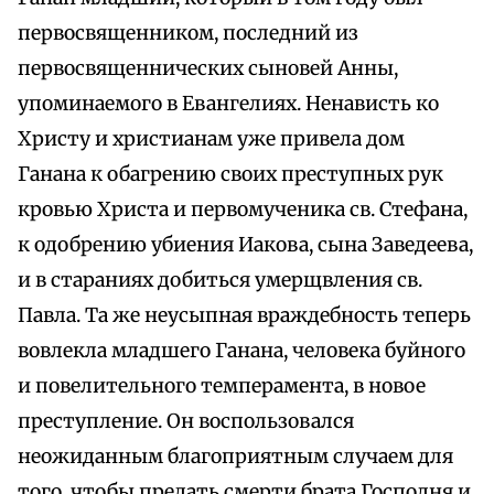
первосвященником, последний из
первосвященнических сыновей Анны,
упоминаемого в Евангелиях. Ненависть ко
Христу и христианам уже привела дом
Ганана к обагрению своих преступных рук
кровью Христа и первомученика св. Стефана,
к одобрению убиения Иакова, сына Заведеева,
и в стараниях добиться умерщвления св.
Павла. Та же неусыпная враждебность теперь
вовлекла младшего Ганана, человека буйного
и повелительного темперамента, в новое
преступление. Он воспользовался
неожиданным благоприятным случаем для
того, чтобы предать смерти брата Господня и