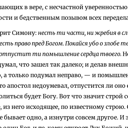
ающих в вере, с несчастной уверенностью
сти и бедственным позывом всех переделат
орит Симону:
несть ти части, ни жребия в сл
есть право пред Богом. Покайся убо о злобе тв
о отпустит ти помышление сердца твоего.
Н
думал, что зашел так далеко; и делав внешн
, а только подумал неправо, — и помышлен
что апостол недоумевал, отпустится ли оно 
олиться будет Богу. Вот что значит строй 
из него исходящее, по известному строю. 
е бывает одно, а изнутри совсем другое. И
о один Бог, и те, кому откроет Дух Божий