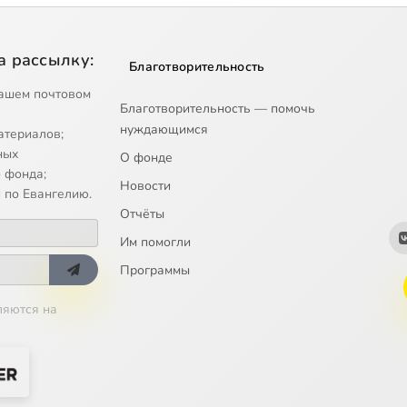
а рассылку:
Благотворительность
ашем почтовом
Благотворительность — помочь
нуждающимся
атериалов;
ных
О фонде
 фонда;
Новости
 по Евангелию.
Отчёты
Им помогли
Программы
ляются на