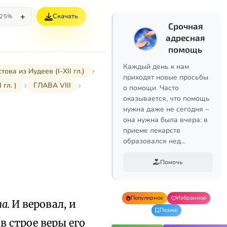
+
Скачать
25%
Срочная
адресная
помощь
Каждый день к нам
а из Иудеев (I-XII гл.)
приходят новые просьбы
гл. )
ГЛАВА VIII
о помощи. Часто
оказывается, что помощь
нужна даже не сегодня –
она нужна была вчера: в
приеме лекарств
образовался нед…
Помочь
Популярное
Избранное
па.
И веровал, и
Позже
в строе веры его