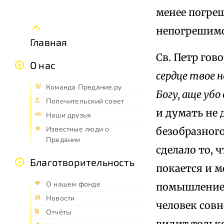
менее погреш
непогрешимо
Главная
Св. Петр гов
О нас
сердце твое н
Команда Предание.ру
Богу, аще уб
Попечительский совет
и думать не 
Наши друзья
Известные люди о
безобразного
Предании
сделало то, 
Благотворительность
покается и м
О нашем фонде
помышление, 
Новости
человек совн
Отчёты
видит тольк