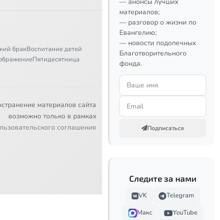
— анонсы лучших
материалов;
— разговор о жизни по
Евангелию;
— новости подопечных
кий брак
Воспитание детей
Благотворительного
ображение
Пятидесятница
фонда.
остранение материалов сайта
возможно только в рамках
льзовательского соглашения
Подписаться
Следите за нами
VK
Telegram
Макс
YouTube