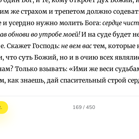
ким же страхом и трепетом должно содевать
е и усердно нужно молить Бога:
сердце чист
рав обнови во утробе моей!
И на суде будет 
е. Скажет Господь:
не вем вас
тем, которые 
, что суть Божий, но и в очию всех являли
нам? Только взывать: «Ими же веси судьбам
м, как знаешь, дай спасительный строй се
169 / 450
.