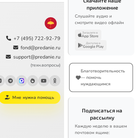
Скачайте наше
приложение
Слушайте аудио и
смотрите видео офлайн
Загрузите в
App Store
+7 (495) 722-92-79
Доступно в
Google Play
fond@predanie.ru
support@predanie.ru
(техн.вопросы)
Благотворительность
— помочь
нуждающимся
Мне нужна помощь
Подписаться на
рассылку
Каждую неделю в вашем
почтовом ящике: