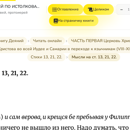
СБОРНИК СТАТЕЙ ПО ИСТОЛКОВАТЕЛЬНОМУ И НАЗИДАТЕЛЬНОМУ ЧТЕНИЮ ДЕЯНИЙ СВЯТЫХ АПОСТОЛОВ
−
Оглавление
Целиком
1
вей, протоиерей
На страничку книги
нигу Деяний
Читать онлайн
ЧАСТЬ ПЕРВАЯ Церковь Христов
Христова во всей Иудее и Самарии в переходе к язычникам (VIII-XII 
Стихи 13, 21, 22.
Мысли на ст. 13, 21, 22.
13, 21, 22.
в)
и сам верова, и крещся бе пребывая у Филип
 ничего не вышло из него. Надо думать, что 