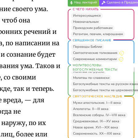
Наш лекторий
Сделано в Предан
ие своего ума.
С ЧЕГО НАЧАТЬ
Интересующимся
, чтоб она
Новоначальным
Приходским работникам
торонних речений и
Регентам, певчим, клирошанам
СВЯЩЕННОЕ ПИСАНИЕ
а, по написании на
Переводы Библии
Святоотеческие толкования
 и сознание будет
Современные комментарии
вания ума. Таков и
МОЛИТВОСЛОВЫ.
БОГОСЛУЖЕБНЫЕ ТЕКСТЫ
Молитвы по-русски
, со своими
Молитвы по-славянски
Богослужебные тексты на русском язык
е, так и теперь.
Богослужебные тексты на церковнослав
СВЯТООТЕЧЕСКОЕ НАСЛЕДИЕ
е вреда, — для
Мужи апостольские. I—II века
Апологеты. II—III века
огда не
Вселенские соборы. IV—VIII века
Средневековье. IX—XV века
 наружу, по их
Новое время. XVI—XIX века
лиц, более или
Современность. XX—XXI века