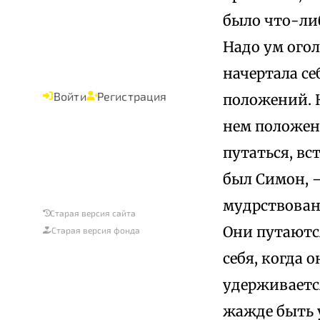
было что-либ
Надо ум огол
начертала се
Войти
Регистрация
положений. К
нем положени
путаться, вс
был Симон, —
мудрствовани
Старая версия сайта
Они путаются
Старая версия фонда
себя, когда 
удерживается
жажде быть 