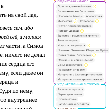
ПРЕДМЕТНЫЙ КАТАЛОГ
 в
Практика духовной жизни
Систематическое богословие
ь на свой лад.
Проповеди, беседы
Апологетика
Философия
Патрология
Литургическое богословие
овеси сем: ибо
История Церкви
Единство и разделения христиан
оей сей, и молися
Религиоведение
ет части, а Симон
Искусство и культура
Политика. Экономика. Общество. Публи
е, ничего не делал
Жития святых, биографии
Мемуары, дневники, письма
ие сердца его
Семья и воспитание
Психология и терапия
ему, если даже он
Материалы о благотворительности
Материалы на иностранных языках
сердца и
ХУДОЖЕСТВЕННАЯ ЛИТЕРАТУРА
Русская литература
Судя по нему,
Переводная поэзия
 это внутреннее
Русская поэзия
Зарубежная литература
, испытующий
ФИЛЬМЫ И ТВ