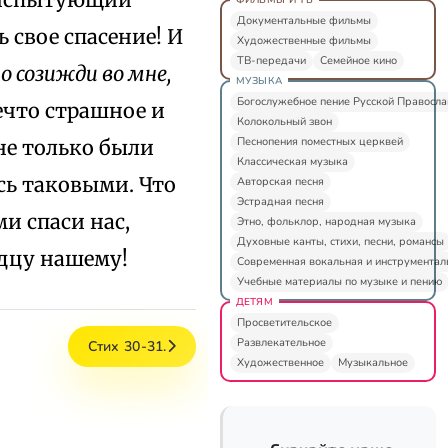
Документальные фильмы
 свое спасение! И
Художественные фильмы
ТВ-передачи
Семейное кино
о созижди во мне,
МУЗЫКА
Богослужебное пение Русской Правосл
нечто страшное и
Колокольный звон
Песнопения поместных церквей
не только были
Классическая музыка
сь таковыми. Что
Авторская песня
Эстрадная песня
и спаси нас,
Этно, фольклор, народная музыка
Духовные канты, стихи, песни, романсы
рдцу нашему!
Современная вокальная и инструментал
Учебные материалы по музыке и пению
ДЕТЯМ
Просветительское
Развлекательное
Стих 30-31.
Художественное
Музыкальное