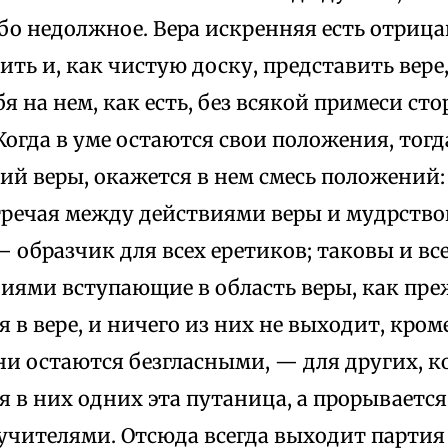
о недолжное. Вера искренняя есть отрицан
ить и, как чистую доску, представить вере
бя на нем, как есть, без всякой примеси с
огда в уме остаются свои положения, тогд
й веры, окажется в нем смесь положений:
тречая между действиями веры и мудрство
 образчик для всех еретиков; таковы и все
ями вступающие в область веры, как прежд
 в вере, и ничего из них не выходит, кром
они остаются безгласными, — для других, к
 в них одних эта путаница, а прорывается
учителями. Отсюда всегда выходит партия 