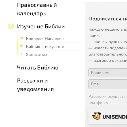
Православный
календарь
Подписаться н
Изучение Библии
Каждую неделю в в
ящике:
Колледж Наследие
— анонсы лучших м
Библия в искусстве
— новости подопеч
Благотворительного
Записаться
— разговор о жизни
Читать Библию
Рассылки и
уведомления
Рассылки осуществ
платформе