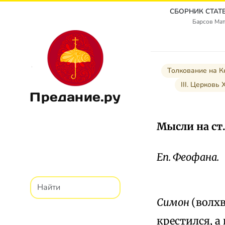
Барсов Мат
Толкование на К
III. Церковь 
Предание.ру
Мысли на ст. 
Еп. Феофана.
Симон
(волх
крестился, а