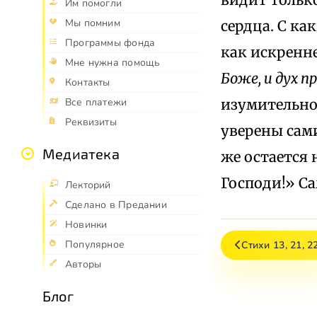
Им помогли
Мы помним
сердца. С ка
Программы фонда
как искренн
Мне нужна помощь
Боже, и дух п
Контакты
изумительно
Все платежи
Реквизиты
уверены сами
Медиатека
же остается 
Господи!» Са
Лекторий
Сделано в Предании
Новинки
Популярное
Стихи 13, 21, 22
Авторы
Блог