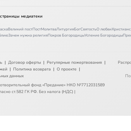
 страницы медиатеки
асха
Великий пост
Пост
Молитва
Литургия
Бог
Святость
О любви
Христианс
иблию
Зачем нужна религия
Покров Богородицы
Успение Богородицы
Пре
ть
|
Договор оферты
|
Регулярные пожертвования
|
Распр
ежей
|
Политика возврата
|
О проекте
|
ьных данных
По
готворительный фонд «Предание» НКО №7712031589
асно ст.582 ГК РФ. Без налога (НДС)
|