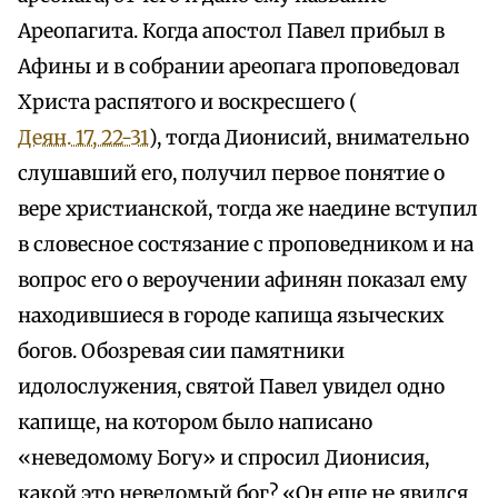
Ареопагита. Когда апостол Павел прибыл в
Афины и в собрании ареопага проповедовал
Христа распятого и воскресшего (
Деян. 17, 22-31
), тогда Дионисий, внимательно
слушавший его, получил первое понятие о
вере христианской, тогда же наедине вступил
в словесное состязание с проповедником и на
вопрос его о вероучении афинян показал ему
находившиеся в городе капища языческих
богов. Обозревая сии памятники
идолослужения, святой Павел увидел одно
капище, на котором было написано
«неведомому Богу» и спросил Дионисия,
какой это неведомый бог? «Он еще не явился