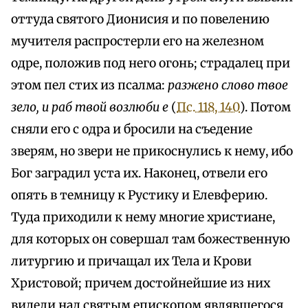
оттуда святого Дионисия и по повелению
мучителя распростерли его на железном
одре, положив под него огонь; страдалец при
этом пел стих из псалма:
разжено слово твое
зело, и раб твой возлюби e
(
Пс. 118, 140
). Потом
сняли его с одра и бросили на съедение
зверям, но звери не прикоснулись к нему, ибо
Бог заградил уста их. Наконец, отвели его
опять в темницу к Рустику и Елевферию.
Туда приходили к нему многие христиане,
для которых он совершал там божественную
литургию и причащал их Тела и Крови
Христовой; причем достойнейшие из них
видели над святым епископом являвшегося