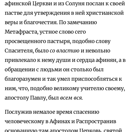
афинской Церкви и из Солуня послан к своей
пастве для утверждения в ней христианской
веры и благочестия. По замечанию
Метафраста, устное слово сего
просвещенного пастыря, подобно слову
Спасителя, было
со властию
и невольно
привлекало к нему души и сердца афинян, а в
обращении с людьми он столько был
благоразумен и так умел приспособляться к
ним, что, подобно великому учителю своему,
апостолу Павлу, был
всем вся.
Послужив немалое время спасению
человеческому в Афинах и Распространив
основанную там апостолом Церковь, святой