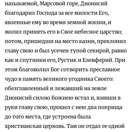
называемой, Марсовой горе, Дионисий
благодарил Господа за все милости Его,
явленные ему во время земной жизни, и
молил принять его в Свое небесное царство;
потом, пришедши на место казни, преклонил
главу свою и был усечен тупой секирой, равно
как и спутники его, Рустик и Елевферий. При
этом благоволил Бог сотворить преславное
чудо в память великого угодника Своего:
обезглавленный и лежавший на земле
Дионисий силою Божиею встал и, взявши в
руки главу свою, прошел с нею два поприща
до того места, где устроена была
христианская церковь. Там он отдал ее одной