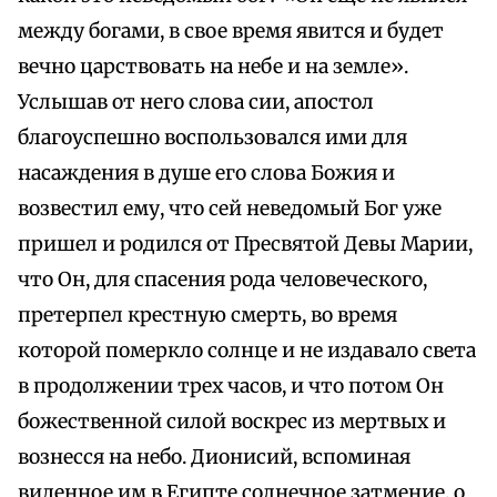
между богами, в свое время явится и будет
вечно царствовать на небе и на земле».
Услышав от него слова сии, апостол
благоуспешно воспользовался ими для
насаждения в душе его слова Божия и
возвестил ему, что сей неведомый Бог уже
пришел и родился от Пресвятой Девы Марии,
что Он, для спасения рода человеческого,
претерпел крестную смерть, во время
которой померкло солнце и не издавало света
в продолжении трех часов, и что потом Он
божественной силой воскрес из мертвых и
вознесся на небо. Дионисий, вспоминая
виденное им в Египте солнечное затмение, о