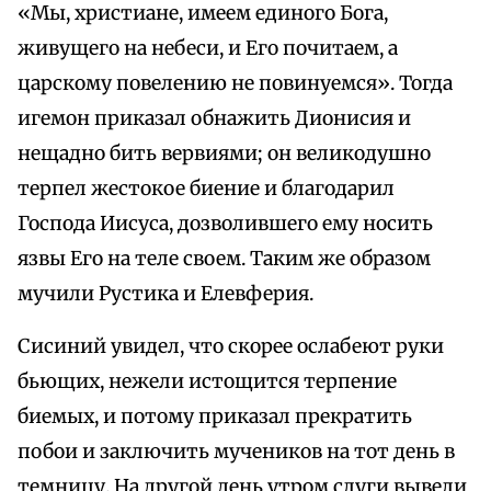
«Мы, христиане, имеем единого Бога,
живущего на небеси, и Его почитаем, а
царскому повелению не повинуемся». Тогда
игемон приказал обнажить Дионисия и
нещадно бить вервиями; он великодушно
терпел жестокое биение и благодарил
Господа Иисуса, дозволившего ему носить
язвы Его на теле своем. Таким же образом
мучили Рустика и Елевферия.
Сисиний увидел, что скорее ослабеют руки
бьющих, нежели истощится терпение
биемых, и потому приказал прекратить
побои и заключить мучеников на тот день в
темницу. На другой день утром слуги вывели