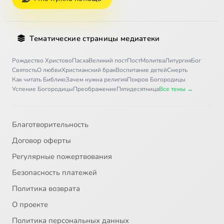
Тематические страницы медиатеки
Рождество Христово
Пасха
Великий пост
Пост
Молитва
Литургия
Бог
Святость
О любви
Христианский брак
Воспитание детей
Смерть
Как читать Библию
Зачем нужна религия
Покров Богородицы
Успение Богородицы
Преображение
Пятидесятница
Все темы →
Благотворительность
Договор оферты
Регулярные пожертвования
Безопасность платежей
Политика возврата
О проекте
Политика персональных данных