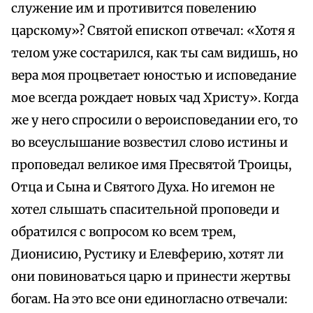
служение им и противится повелению
царскому»? Святой епископ отвечал: «Хотя я
телом уже состарился, как ты сам видишь, но
вера моя процветает юностью и исповедание
мое всегда рождает новых чад Христу». Когда
же у него спросили о вероисповедании его, то
во всеуслышание возвестил слово истины и
проповедал великое имя Пресвятой Троицы,
Отца и Сына и Святого Духа. Но игемон не
хотел слышать спасительной проповеди и
обратился с вопросом ко всем трем,
Дионисию, Рустику и Елевферию, хотят ли
они повиноваться царю и принести жертвы
богам. На это все они единогласно отвечали: