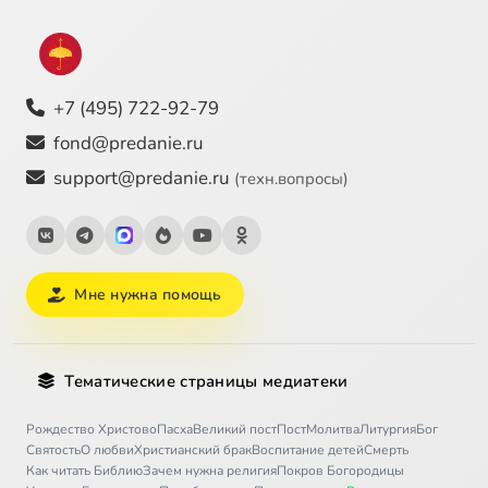
+7 (495) 722-92-79
fond@predanie.ru
support@predanie.ru
(техн.вопросы)
Мне нужна помощь
Тематические страницы медиатеки
Рождество Христово
Пасха
Великий пост
Пост
Молитва
Литургия
Бог
Святость
О любви
Христианский брак
Воспитание детей
Смерть
Как читать Библию
Зачем нужна религия
Покров Богородицы