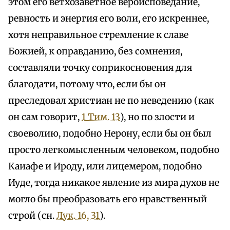
этом его ветхозаветное вероисповедание,
ревность и энергия его воли, его искреннее,
хотя неправильное стремление к славе
Божией, к оправданию, без сомнения,
составляли точку соприкосновения для
благодати, потому что, если бы он
преследовал христиан не по неведению (как
он сам говорит,
1 Тим. 13
), но по злости и
своеволию, подобно Нерону, если бы он был
просто легкомысленным человеком, подобно
Каиафе и Ироду, или лицемером, подобно
Иуде, тогда никакое явление из мира духов не
могло бы преобразовать его нравственный
строй (сн.
Лук. 16, 31
).