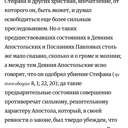
Стефана и других христиан, впечатление, от
которого он, быть может, и думал
освободиться еще более сильным
преследованием. Но о таких
предшествовавших состояниях в Деяниях
Апостольских и Посланиях Павловых столь
же мало сказано, сколько и о громе и молнии;
а между тем Деяния Апостольские ясно
говорят, что он одобрял убиение Стефана (ην
συνευδοχών 8, 1; 22, 20); да такие
предварительные состояния совершенно
противоречат сильному, решительному
характеру Апостола, который, в своей
ревности о законе, был твердо убежден, что