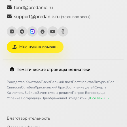
fond@predanie.ru
support@predanie.ru
(техн.вопросы)
Мне нужна помощь
Тематические страницы медиатеки
Рождество Христово
Пасха
Великий пост
Пост
Молитва
Литургия
Бог
Святость
О любви
Христианский брак
Воспитание детей
Смерть
Как читать Библию
Зачем нужна религия
Покров Богородицы
Успение Богородицы
Преображение
Пятидесятница
Все темы →
Благотворительность