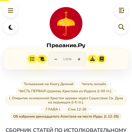
Предание.Ру
−
+
110%
Толкование на Книгу Деяний
Читать онлайн
ЧАСТЬ ПЕРВАЯ Церковь Христова из Иудеев (I-XII гл.)
I. Открытие основанной Христом церкви через Сошествие Св. Духа
на верующих (I-II гл.).
ГЛАВА I
Стих 12-26
Об избрании двенадцатого Апостола на место Иуды. (I, 12-26)
СБОРНИК СТАТЕЙ ПО ИСТОЛКОВАТЕЛЬНОМУ