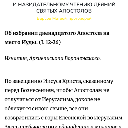
И НАЗИДАТЕЛЬНОМУ ЧТЕНИЮ ДЕЯНИЙ
СВЯТЫХ АПОСТОЛОВ
Барсов Матвей, протоиерей
Об избрании двенадцатого Апостола на
место Иуды. (I, 12-26)
Игнатия, Архиепископа Воронежского.
По завещанию Иисуса Христа, сказанному
перед Вознесением, чтобы Апостолам не
отлучаться от Иерусалима, доколе не
облекутся силою свыше, все они
возвратились с горы Елеонской во Иерусалим.
Здесь
пребывали
они
единодушно в молитве и