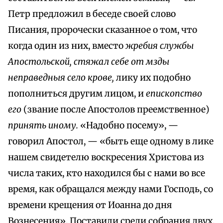
Петр предложил в беседе своей слово
Писания, пророчески сказанное о том, что
когда один из них, вместо
жребия службы
Апостольской, стяжал себе от мзды
неправедныя село крове,
лику их подобно
пополниться другим лицом, и
епископство
его
(звание после Апостолов преемственное)
принять иному.
«Надобно посему», —
говорил Апостол, — «быть еще одному в лике
нашем свидетелю воскресения Христова из
числа таких, кто находился бы с нами во все
время, как обращался между нами Господь, со
времени крещения от Иоанна до дня
Вознесения». Поставили среди собрания двух,