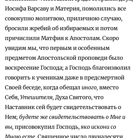
Иосифа Варсаву и Материя, помолились все
совокупно молитвою, приличною случаю,
бросили жребий об избираемых и потом
причислили Матфия к Апостолам. Скоро
увидим мы, что первым и особенным
предметом Апостольской проповеди было
воскресение Господа; а Господь благоизволил
говорить к ученикам даже в предсмертной
Своей беседе, когда обещал
иного,
вместо
Себя,
Утешителя,
Духа Святого, что
Наставник сей будет свидетельствовать о
Нем;
будете же свидетельствовать о Мне и
вы,
присовокупил Господь,
яко искони со
Мною есте.
Священное число двунадесяти