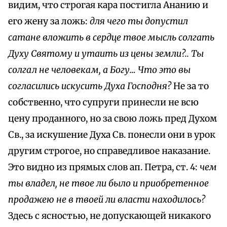
видим, что строгая кара постигла Ананию и
его жену за ложь:
для чего ты допустил
сатане вложить в сердце твое мысль солгать
Духу Святому и утаить из цены земли?.. Ты
солгал не человекам, а Богу… Что это вы
согласились искусить Духа Господня?
Не за то
собственно, что супруги принесли не всю
цену проданного, но за свою ложь пред Духом
Св., за искушение Духа Св. понесли они в урок
другим строгое, но справедливое наказание.
Это видно из прямых слов ап. Петра, ст. 4:
чем
ты владел, не твое ли было и приобретенное
продажею не в твоей ли власти находилось?
Здесь с ясностью, не допускающей никакого