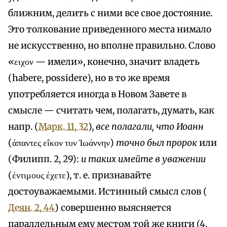
ближним, делить с ними все свое достояние.
Это толкование приведенного места нимало
не искусственно, но вполне правильно. Слово
«ειχον — имели», конечно, значит владеть
(habere, possidere), но в то же время
употребляется иногда в Новом Завете в
смысле — считать чем, полагать, думать, как
напр. (
Марк. 11, 32
),
все полагали, что Иоанн
(άπαντες εΐκον τυν Ίωάννην)
точно был пророк
или
(Филипп. 2, 29):
и таких имейте в уважении
(έντιμους έχετε), т. е. признавайте
достоуважаемыми. Истинный смысл слов (
Деян. 2, 44
) совершенно выясняется
параллельным ему местом той же книги (4,