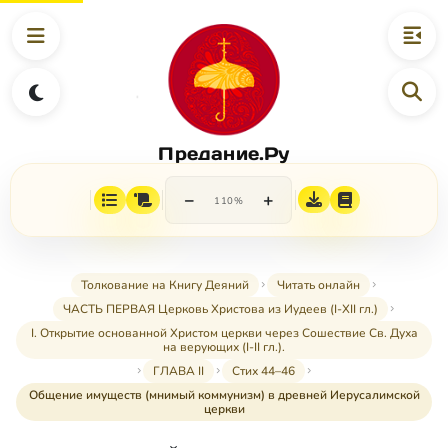
Предание.Ру
−
+
110%
Толкование на Книгу Деяний
Читать онлайн
ЧАСТЬ ПЕРВАЯ Церковь Христова из Иудеев (I-XII гл.)
I. Открытие основанной Христом церкви через Сошествие Св. Духа
на верующих (I-II гл.).
ГЛАВА II
Стих 44–46
Общение имуществ (мнимый коммунизм) в древней Иерусалимской
церкви