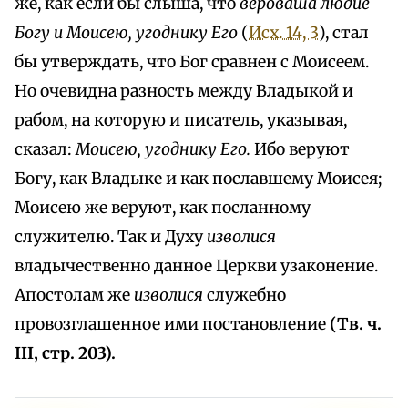
же, как если бы слыша, что
вероваша людие
Богу и Моисею, угоднику Его
(
Исх. 14, 3
), стал
бы утверждать, что Бог сравнен с Моисеем.
Но очевидна разность между Владыкой и
рабом, на которую и писатель, указывая,
сказал:
Моисею, угоднику Его.
Ибо веруют
Богу, как Владыке и как пославшему Моисея;
Моисею же веруют, как посланному
служителю. Так и Духу
изволися
владычественно данное Церкви узаконение.
Апостолам же
изволися
служебно
провозглашенное ими постановление
(Тв. ч.
III, стр. 203).