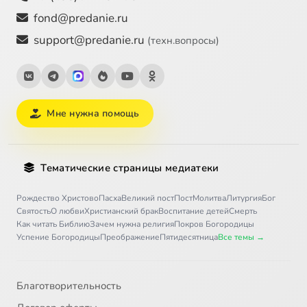
fond@predanie.ru
support@predanie.ru
(техн.вопросы)
Мне нужна помощь
Тематические страницы медиатеки
Рождество Христово
Пасха
Великий пост
Пост
Молитва
Литургия
Бог
Святость
О любви
Христианский брак
Воспитание детей
Смерть
Как читать Библию
Зачем нужна религия
Покров Богородицы
Успение Богородицы
Преображение
Пятидесятница
Все темы →
Благотворительность