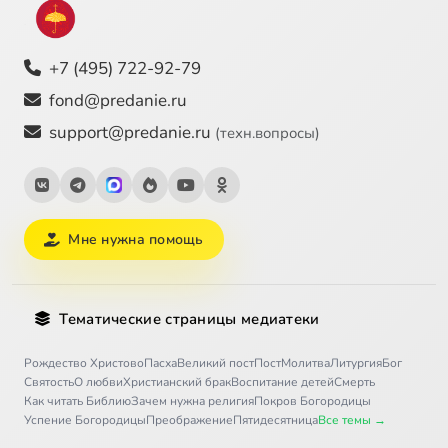
+7 (495) 722-92-79
fond@predanie.ru
support@predanie.ru
(техн.вопросы)
Мне нужна помощь
Тематические страницы медиатеки
Рождество Христово
Пасха
Великий пост
Пост
Молитва
Литургия
Бог
Святость
О любви
Христианский брак
Воспитание детей
Смерть
Как читать Библию
Зачем нужна религия
Покров Богородицы
Успение Богородицы
Преображение
Пятидесятница
Все темы →