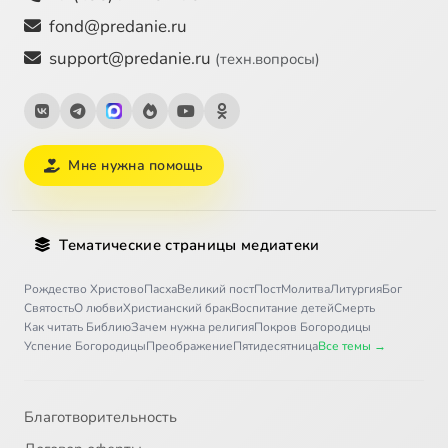
fond@predanie.ru
support@predanie.ru
(техн.вопросы)
Мне нужна помощь
Тематические страницы медиатеки
Рождество Христово
Пасха
Великий пост
Пост
Молитва
Литургия
Бог
Святость
О любви
Христианский брак
Воспитание детей
Смерть
Как читать Библию
Зачем нужна религия
Покров Богородицы
Успение Богородицы
Преображение
Пятидесятница
Все темы →
Благотворительность