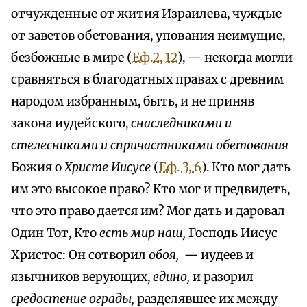
отчужденные от жития Израилева, чуждые
от заветов обетования, упования неимущие,
безбожные в мире (
Еф.2, 12
), — некогда могли
сравняться в благодатных правах с древним
народом избранным, быть, и не приняв
закона иудейского,
снаследниками и
стелесниками и спричастниками обетования
Божия о
Христе Иисусе
(
Еф. 3, 6
). Кто мог дать
им это высокое право? Кто мог и предвидеть,
что это право дается им? Мог дать и даровал
Один Тот, Кто
есть мир наш,
Господь Иисус
Христос: Он сотворил
обоя,
— иудеев и
язычников верующих,
едино,
и разорил
средостение ограды,
разделявшее их между