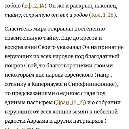
собою (
Еф. 2, 14
). Он же и раскрыл, наконец,
тайну, сокрытую от век и родов
(
Кол. 1, 26
).
Спаситель мира открывал постепенно
спасительную тайну. Еще до креста и
воскресения Своего указывал Он на принятие
верующих из всех народов под благодатный
покров Свой, то благотворениями своими
некоторым вне народа еврейского (напр.,
сотнику в Капернауме и Сирофиникиянке),
то предсказаниями о едином стаде под
единым пастырем (
Иоан. 16, 15
) и о собрании
верующих от всех концов земли к небесной
радости Авраама и других патриархов (