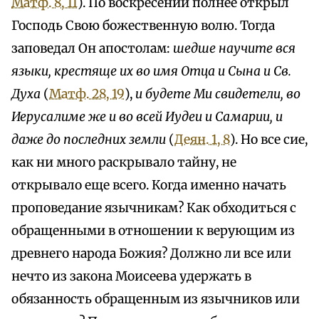
Матф. 8, 11
). По воскресении полнее открыл
Господь Свою божественную волю. Тогда
заповедал Он апостолам:
шедше научите вся
языки, крестяще их во имя Отца и Сына и Св.
Духа
(
Матф. 28, 19
),
и будете Ми свидетели, во
Иерусалиме же и во всей Иудеи и Самарии, и
даже до последних земли
(
Деян. 1, 8
). Но все сие,
как ни много раскрывало тайну, не
открывало еще всего. Когда именно начать
проповедание язычникам? Как обходиться с
обращенными в отношении к верующим из
древнего народа Божия? Должно ли все или
нечто из закона Моисеева удержать в
обязанность обращенным из язычников или