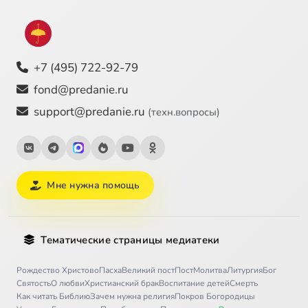
+7 (495) 722-92-79
fond@predanie.ru
support@predanie.ru
(техн.вопросы)
Мне нужна помощь
Тематические страницы медиатеки
Рождество Христово
Пасха
Великий пост
Пост
Молитва
Литургия
Бог
Святость
О любви
Христианский брак
Воспитание детей
Смерть
Как читать Библию
Зачем нужна религия
Покров Богородицы