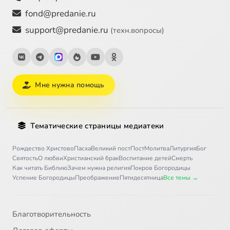
fond@predanie.ru
support@predanie.ru
(техн.вопросы)
Мне нужна помощь
Тематические страницы медиатеки
Рождество Христово
Пасха
Великий пост
Пост
Молитва
Литургия
Бог
Святость
О любви
Христианский брак
Воспитание детей
Смерть
Как читать Библию
Зачем нужна религия
Покров Богородицы
Успение Богородицы
Преображение
Пятидесятница
Все темы →
Благотворительность