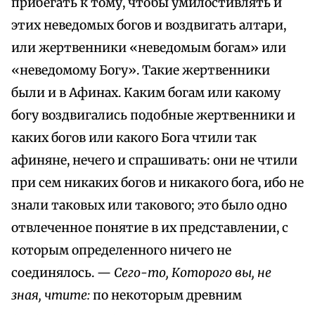
прибегать к тому, чтобы умилостивлять и
этих неведомых богов и воздвигать алтари,
или жертвенники «неведомым богам» или
«неведомому Богу». Такие жертвенники
были и в Афинах. Каким богам или какому
богу воздвигались подобные жертвенники и
каких богов или какого Бога чтили так
афиняне, нечего и спрашивать: они не чтили
при сем никаких богов и никакого бога, ибо не
знали таковых или такового; это было одно
отвлеченное понятие в их представлении, с
которым определенного ничего не
соединялось. —
Сего-то, Которого вы, не
зная, чтите:
по некоторым древним