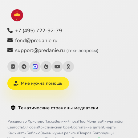
+7 (495) 722-92-79
fond@predanie.ru
support@predanie.ru
(техн.вопросы)
Мне нужна помощь
Тематические страницы медиатеки
Рождество Христово
Пасха
Великий пост
Пост
Молитва
Литургия
Бог
Святость
О любви
Христианский брак
Воспитание детей
Смерть
Как читать Библию
Зачем нужна религия
Покров Богородицы