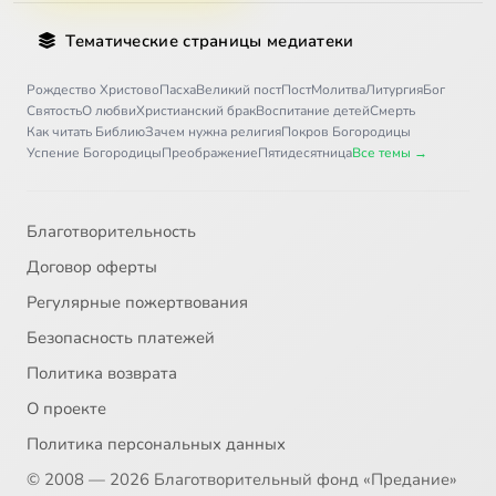
Тематические страницы медиатеки
Рождество Христово
Пасха
Великий пост
Пост
Молитва
Литургия
Бог
Святость
О любви
Христианский брак
Воспитание детей
Смерть
Как читать Библию
Зачем нужна религия
Покров Богородицы
Успение Богородицы
Преображение
Пятидесятница
Все темы →
Благотворительность
Договор оферты
Регулярные пожертвования
Безопасность платежей
Политика возврата
О проекте
Политика персональных данных
© 2008 — 2026 Благотворительный фонд «Предание»