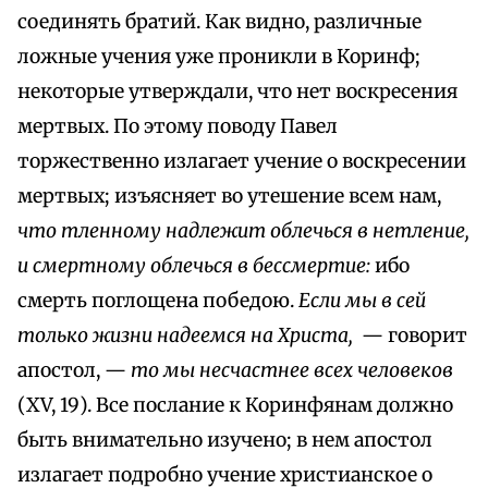
соединять братий. Как видно, различные
ложные учения уже проникли в Коринф;
некоторые утверждали, что нет воскресения
мертвых. По этому поводу Павел
торжественно излагает учение о воскресении
мертвых; изъясняет во утешение всем нам,
что тленному надлежит облечься в нетление,
и смертному облечься в бессмертие:
ибо
смерть поглощена победою.
Если мы в сей
только жизни надеемся на Христа,
— говорит
апостол, —
то мы несчастнее всех человеков
(XV, 19). Все послание к Коринфянам должно
быть внимательно изучено; в нем апостол
излагает подробно учение христианское о