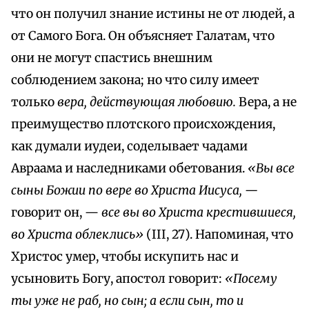
что он получил знание истины не от людей, а
от Самого Бога. Он объясняет Галатам, что
они не могут спастись внешним
соблюдением закона; но что силу имеет
только
вера, действующая любовию.
Вера, а не
преимущество плотского происхождения,
как думали иудеи, соделывает чадами
Авраама и наследниками обетования.
«Вы все
сыны Божии по вере во Христа Иисуса, —
говорит он, —
все вы во Христа крестившиеся,
во Христа облеклись»
(III, 27). Напоминая, что
Христос умер, чтобы искупить нас и
усыновить Богу, апостол говорит:
«Посему
ты уже не раб, но сын; а если сын, то и