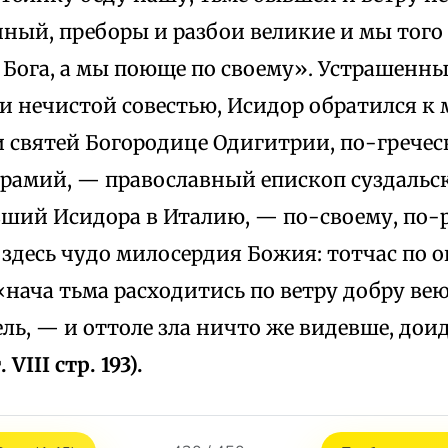
нный, преборы и разбои великие и мы того
 Бога, а мы поюще по своему». Устрашенны
и нечистой совестью, Исидор обратился к 
 святей Богородице Одигитрии, по-греческ
врамий, — православный епископ суздальс
ший Исидора в Италию, — по-своему, по-
 здесь чудо милосердия Божия: тотчас по 
«нача тьма расходитись по ветру добру в
ль, — и оттоле зла ничто же видевше, дои
 VIII стр. 193).