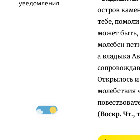
уведомления
остров каме
тебе, помоли
может быть, 
молебен пети
а владыка А
сопровождав
Открылось и
молебствия 
повествовате
(Воскр. Чт., т.