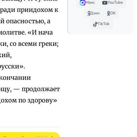
Макс
YouTube
 ради приидохом к
Дзен
OK
й опасностью, а
TikTok
молитве. «И нача
и, со всеми греки;
кий,
русски».
окончании
еющу, — продолжает
дохом по здорову»