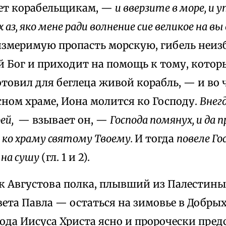
ет корабельщикам, —
и вверзите в море, и 
 аз, яко мене ради волнение сие великое на вы
измеримую пропасть морскую, гибель неизб
 Бог и приходит на помощь к тому, котор
отовил для беглеца живой корабль, — и во ч
ном храме, Иона молится ко Господу.
Внег
ей,
— взывает он, —
Господа помянух, и да 
ко храму святому Твоему.
И тогда
повеле Го
 на сушу
(гл. 1 и 2).
к Августова полка, плывший из Палестины
ета Павла — остаться на зимовье в Добрых
ода Иисуса Христа ясно и пророчески пред