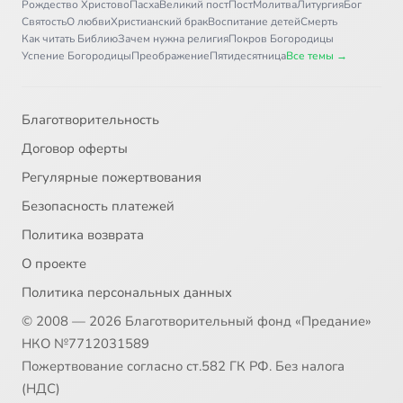
Рождество Христово
Пасха
Великий пост
Пост
Молитва
Литургия
Бог
Святость
О любви
Христианский брак
Воспитание детей
Смерть
Как читать Библию
Зачем нужна религия
Покров Богородицы
Успение Богородицы
Преображение
Пятидесятница
Все темы →
Благотворительность
Договор оферты
Регулярные пожертвования
Безопасность платежей
Политика возврата
О проекте
Политика персональных данных
© 2008 — 2026 Благотворительный фонд «Предание»
НКО №7712031589
Пожертвование согласно ст.582 ГК РФ. Без налога
(НДС)