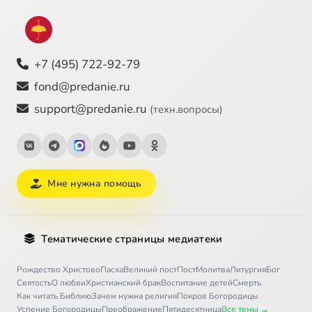
+7 (495) 722-92-79
fond@predanie.ru
support@predanie.ru
(техн.вопросы)
Мне нужна помощь
Тематические страницы медиатеки
Рождество Христово
Пасха
Великий пост
Пост
Молитва
Литургия
Бог
Святость
О любви
Христианский брак
Воспитание детей
Смерть
Как читать Библию
Зачем нужна религия
Покров Богородицы
Успение Богородицы
Преображение
Пятидесятница
Все темы →