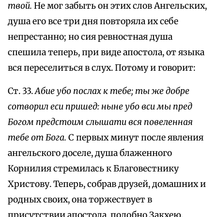
твой.
Не мог забыть он этих слов Ангельских,
душа его все три дня повторяла их себе
непрестанно; но сия ревностная душа
спешила теперь, при виде апостола, от языка
вся переселиться в слух. Потому и говорит:
Ст. 33.
Абие убо послах к тебе; ты же добре
сотворил еси пришед: ныне убо вси мы пред
Богом предстоим слышати вся повеленная
тебе от Бога.
С первых минут после явления
ангельского доселе, душа блаженного
Корнилия стремилась к Благовестнику
Христову. Теперь, собрав друзей, домашних и
родных своих, она торжествует в
присутствии апостола, подобно Закхею,