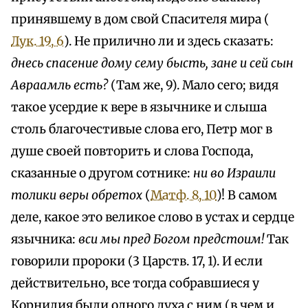
принявшему в дом свой Спасителя мира (
Лук. 19, 6
). Не прилично ли и здесь сказать:
днесь спасение дому сему бысть, зане и сей сын
Авраамль есть?
(Там же, 9). Мало сего; видя
такое усердие к вере в язычнике и слыша
столь благочестивые слова его, Петр мог в
душе своей повторить и слова Господа,
сказанные о другом сотнике:
ни во Израили
толики веры обретох
(
Матф. 8, 10
)! В самом
деле, какое это великое слово в устах и сердце
язычника:
вси мы пред Богом предстоим!
Так
говорили пророки (3 Царств. 17, 1). И если
действительно, все тогда собравшиеся у
Корнилия были одного духа с ним (в чем и