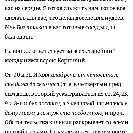
вас на сердце. Я готов служить вам, готов все
сделать для вас, что делал доселе для иудеев.
Мне Бог показал
в вас готовые сосуды для
благодати.
На вопрос ответствует за всех старейший
между ними верою Корнилий.
Ст. 30 и 31.
И Корнилий рече: от четвертаго
дне даже до сего часа
(т. е. в четвертый пред
сим день, который усматривается из ст. 24, 23,
9 и 8-го)
бех постяся, и в девятый час моляся в
дому моем: и ce муж ста предо мною,
и проч.
Обстоятельства видения раскрывает со всеми
подробностями. Не умалчивает о своем посте,