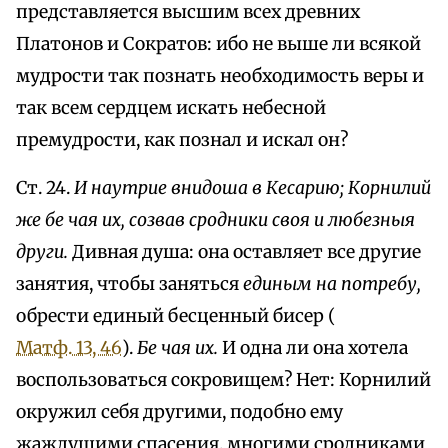
представляется высшим всех древних
Платонов и Сократов: ибо не выше ли всякой
мудрости так познать необходимость веры и
так всем сердцем искать небесной
премудрости, как познал и искал он?
Ст. 24.
И наутрие внидоша в Кесарию; Корнилий
же бе чая их, созвав сродники своя и любезныя
други.
Дивная душа: она оставляет все другие
занятия, чтобы заняться
единым на потребу,
обрести единый бесценный бисер (
Матф. 13, 46
).
Бе чая их.
И одна ли она хотела
воспользоваться сокровищем? Нет: Корнилий
окружил себя другими, подобно ему
жаждущими спасения, многими сродниками