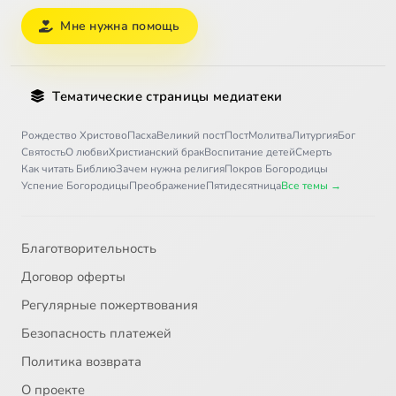
Мне нужна помощь
Тематические страницы медиатеки
Рождество Христово
Пасха
Великий пост
Пост
Молитва
Литургия
Бог
Святость
О любви
Христианский брак
Воспитание детей
Смерть
Как читать Библию
Зачем нужна религия
Покров Богородицы
Успение Богородицы
Преображение
Пятидесятница
Все темы →
Благотворительность
Договор оферты
Регулярные пожертвования
Безопасность платежей
Политика возврата
О проекте