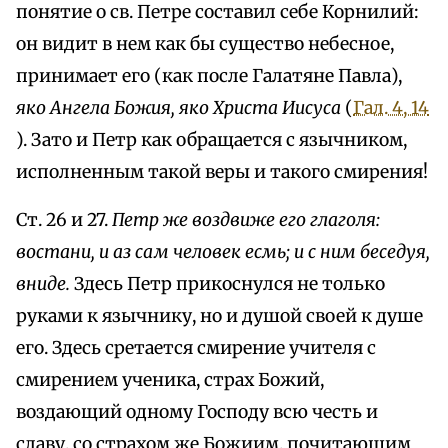
понятие о св. Петре составил себе Корнилий:
он видит в нем как бы существо небесное,
принимает его (как после Галатяне Павла),
яко Ангела Божия, яко Христа Иисуса
(
Гал. 4, 14
). Зато и Петр как обращается с язычником,
исполненным такой веры и такого смирения!
Ст. 26 и 27.
Петр же воздвиже его глаголя:
востани, и аз сам человек есмь; и с ним беседуя,
вниде.
Здесь Петр прикоснулся не только
руками к язычнику, но и душой своей к душе
его. Здесь сретается смирение учителя с
смирением ученика, страх Божий,
воздающий одному Господу всю честь и
славу, со страхом же Божиим, почитающим