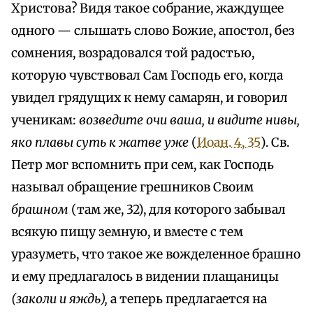
Христова? Видя такое собрание, жаждущее
одного — слышать слово Божие, апостол, без
сомнения, возрадовался той радостью,
которую чувствовал Сам Господь его, когда
увидел грядущих к нему самарян, и говорил
ученикам:
возведите очи ваша, и видите нивы,
яко плавы суть к жатве уже
(
Иоан. 4, 35
). Св.
Петр мог вспомнить при сем, как Господь
называл обращение грешников Своим
брашном
(там же, 32), для которого забывал
всякую пищу земную, и вместе с тем
уразуметь, что такое же вожделенное брашно
и ему предлагалось в видении плащаницы
(заколи и яждь),
а теперь предлагается на