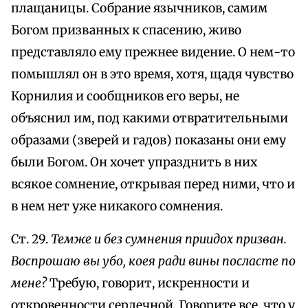
плащаницы. Собрание язычников, самим
Богом призванных к спасению, живо
представляло ему прежнее видение. О нем-то
помышлял он в это время, хотя, щадя чувство
Корнилия и сообщников его веры, не
объяснил им, под какими отвратительными
образами (зверей и гадов) показаны они ему
были Богом. Он хочет упразднить в них
всякое сомнение, открывая перед ними, что и
в нем нет уже никакого сомнения.
Ст. 29.
Темже и без сумнения приидох призван.
Воспрошаю вы убо, коея ради вины посласте по
мене?
Требую, говорит, искренности и
откровенности сердечной. Говорите все, что у