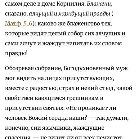
самом деле в доме Корнилия.
Блажени,
сказано,
алчущий и жаждущий правды
(
Матф. 5, 6
): каково же блаженство тех,
которые видят целый собор сих алчущих и
сами алчут и жаждут напитать их словом
правды!
Обозревая собрание, Богодухновенный муж
мог видеть на лицах присутствующих,
вместе с радостью, страх и некий стыд, какой
свойствен кающимся грешникам в
присутствии святых. «Не проникает ли
человек Божий сердца наши? — так думали,
конечно, сии язычники, жаждущие
спасения, — не видит ли он всех нечистот