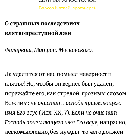
СВЯТЫХ АПОСТОЛОВ
Барсов Матвей, протоиерей
О страшных последствиях
клятвопреступной лжи
Филарета, Митроп. Московского.
Да удалится от нас помысл неверности
клятве! Но, чтобы он вернее был удален,
поражайте его, как стрелой, грозным словом
Божиим:
не очистит Господь приемлющего
имя Его всуе
(Исх. XX, 7). Если
не очистит
Господь приемлющего имя Его всуе,
напрасно,
легкомысленно, без нужды; то чего должен