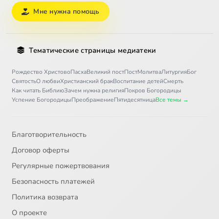
Мне нужна помощь
Тематические страницы медиатеки
Рождество Христово
Пасха
Великий пост
Пост
Молитва
Литургия
Бог
Святость
О любви
Христианский брак
Воспитание детей
Смерть
Как читать Библию
Зачем нужна религия
Покров Богородицы
Успение Богородицы
Преображение
Пятидесятница
Все темы →
Благотворительность
Договор оферты
Регулярные пожертвования
Безопасность платежей
Политика возврата
О проекте