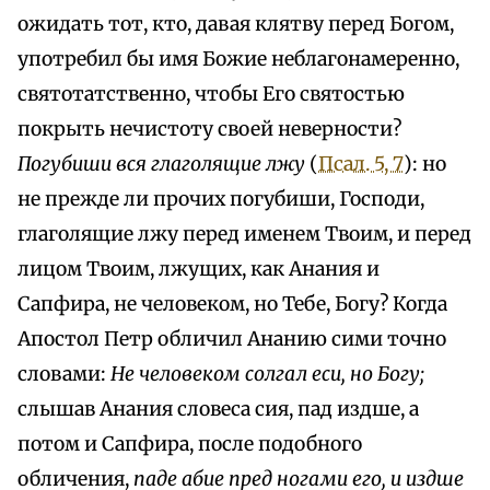
ожидать тот, кто, давая клятву перед Богом,
употребил бы имя Божие неблагонамеренно,
святотатственно, чтобы Его святостью
покрыть нечистоту своей неверности?
Погубиши вся глаголящие лжу
(
Псал. 5, 7
): но
не прежде ли прочих погубиши, Господи,
глаголящие лжу перед именем Твоим, и перед
лицом Твоим, лжущих, как Анания и
Сапфира, не человеком, но Тебе, Богу? Когда
Апостол Петр обличил Ананию сими точно
словами:
Не человеком солгал еси, но Богу;
слышав Анания словеса сия, пад издше, а
потом и Сапфира, после подобного
обличения,
паде абие пред ногами его, и издше