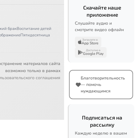
Скачайте наше
приложение
Слушайте аудио и
кий брак
Воспитание детей
смотрите видео офлайн
ображение
Пятидесятница
Загрузите в
App Store
Доступно в
Google Play
остранение материалов сайта
возможно только в рамках
льзовательского соглашения
Благотворительность
— помочь
нуждающимся
Подписаться на
рассылку
Каждую неделю в вашем