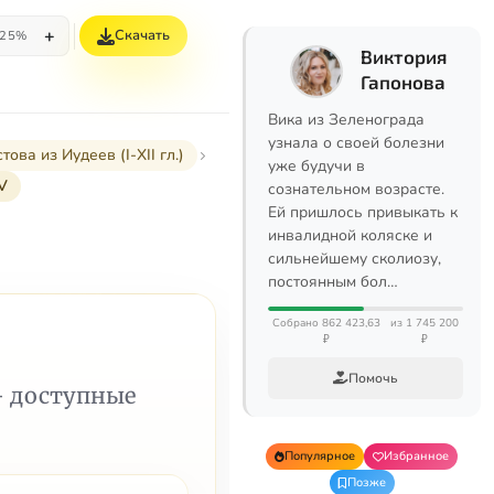
+
Скачать
25%
Виктория
Гапонова
Вика из Зеленограда
узнала о своей болезни
а из Иудеев (I-XII гл.)
уже будучи в
V
сознательном возрасте.
Ей пришлось привыкать к
инвалидной коляске и
сильнейшему сколиозу,
постоянным бол…
Собрано 862 423,63
из 1 745 200
₽
₽
Помочь
— доступные
Популярное
Избранное
Позже