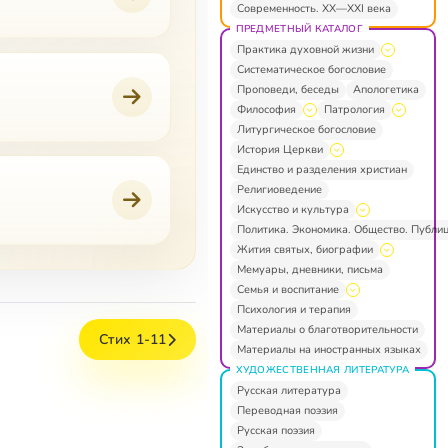
Современность. XX—XXI века
ПРЕДМЕТНЫЙ КАТАЛОГ
Практика духовной жизни
Систематическое богословие
Проповеди, беседы
Апологетика
Философия
Патрология
Литургическое богословие
История Церкви
Единство и разделения христиан
Религиоведение
Искусство и культура
Политика. Экономика. Общество. Публи
Жития святых, биографии
Мемуары, дневники, письма
Семья и воспитание
Психология и терапия
Материалы о благотворительности
Стих 1-11
Материалы на иностранных языках
ХУДОЖЕСТВЕННАЯ ЛИТЕРАТУРА
Русская литература
Переводная поэзия
Русская поэзия