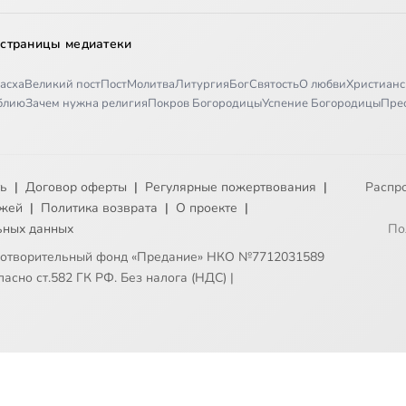
 страницы медиатеки
асха
Великий пост
Пост
Молитва
Литургия
Бог
Святость
О любви
Христианс
иблию
Зачем нужна религия
Покров Богородицы
Успение Богородицы
Пре
ть
|
Договор оферты
|
Регулярные пожертвования
|
Распр
ежей
|
Политика возврата
|
О проекте
|
ьных данных
По
готворительный фонд «Предание» НКО №7712031589
асно ст.582 ГК РФ. Без налога (НДС)
|