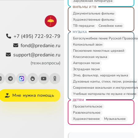
Зарубежная литература
ФИЛЬМЫ И ТВ
Документальные фильмы
Художественные фильмы
ТВ-передачи
Семейное кино
МУЗЫКА
+7 (495) 722-92-79
Богослужебное пение Русской Правосл
Колокольный звон
fond@predanie.ru
Песнопения поместных церквей
support@predanie.ru
Классическая музыка
(техн.вопросы)
Авторская песня
Эстрадная песня
Этно, фольклор, народная музыка
Духовные канты, стихи, песни, романсы
Современная вокальная и инструментал
Учебные материалы по музыке и пению
Мне нужна помощь
ДЕТЯМ
Просветительское
Развлекательное
Художественное
Музыкальное