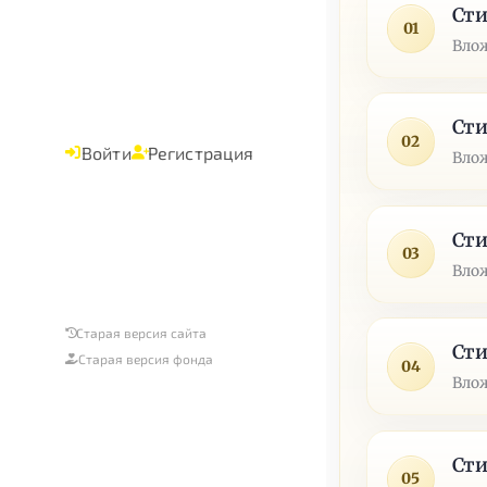
Сти
01
Влож
Сти
02
Войти
Регистрация
Влож
Сти
03
Влож
Старая версия сайта
Сти
Старая версия фонда
04
Влож
Сти
05