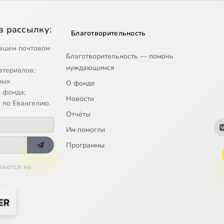
а рассылку:
Благотворительность
ашем почтовом
Благотворительность — помочь
нуждающимся
атериалов;
ных
О фонде
 фонда;
Новости
 по Евангелию.
Отчёты
Им помогли
Программы
ляются на