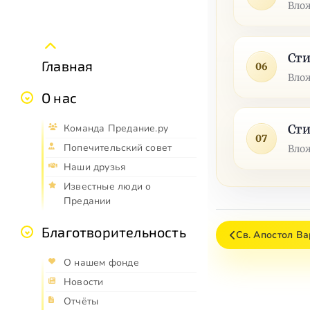
Влож
Сти
Главная
06
Влож
О нас
Команда Предание.ру
Сти
07
Попечительский совет
Влож
Наши друзья
Известные люди о
Предании
Благотворительность
Св. Апостол Ва
О нашем фонде
Новости
Отчёты