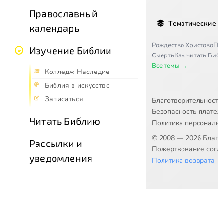
Православный
Тематические
календарь
Рождество Христово
П
Изучение Библии
Смерть
Как читать Б
Все темы →
Колледж Наследие
Библия в искусстве
Записаться
Благотворительнос
Безопасность плат
Читать Библию
Политика персонал
© 2008 — 2026 Бла
Рассылки и
Пожертвование согл
уведомления
Политика возврата