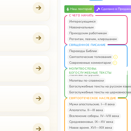
Наш лекторий
Сделано в Предан
С ЧЕГО НАЧАТЬ
Интересующимся
Новоначальным
Приходским работникам
Регентам, певчим, клирошанам
СВЯЩЕННОЕ ПИСАНИЕ
Переводы Библии
Святоотеческие толкования
Современные комментарии
МОЛИТВОСЛОВЫ.
БОГОСЛУЖЕБНЫЕ ТЕКСТЫ
Молитвы по-русски
Молитвы по-славянски
Богослужебные тексты на русском язык
Богослужебные тексты на церковнослав
СВЯТООТЕЧЕСКОЕ НАСЛЕДИЕ
Мужи апостольские. I—II века
Апологеты. II—III века
Вселенские соборы. IV—VIII века
Средневековье. IX—XV века
Новое время. XVI—XIX века