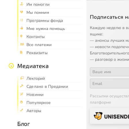
Им помогли
Мы помним
Подписаться н
Программы фонда
Каждую неделю в в
Мне нужна помощь
ящике:
Контакты
— анонсы лучших м
Все платежи
— новости подопеч
Реквизиты
Благотворительного
— разговор о жизни
Медиатека
Лекторий
Сделано в Предании
Новинки
Рассылки осуществ
платформе
Популярное
Авторы
Блог