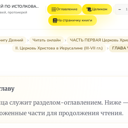
СБОРНИК СТАТЕЙ ПО ИСТОЛКОВАТЕЛЬНОМУ И НАЗИДАТЕЛЬНОМУ ЧТЕНИЮ ДЕЯНИЙ СВЯТЫХ АПОСТОЛОВ
−
Оглавление
Целиком
1
вей, протоиерей
На страничку книги
нигу Деяний
Читать онлайн
ЧАСТЬ ПЕРВАЯ Церковь Христов
II. Церковь Христова в Иерусалиме (III-VII гл.)
ГЛАВА 
главу
ица служит разделом-оглавлением. Ниже 
ложенные части для продолжения чтения.