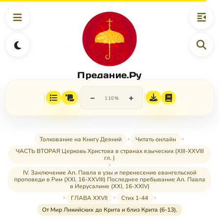
Предание.Ру
−
+
110%
Толкование на Книгу Деяний
Читать онлайн
ЧАСТЬ ВТОРАЯ Церковь Христова в странах языческих (XIII-XXVIII
гл. )
IV. Заключение Ап. Павла в узы и перенесение евангельской
проповеди в Рим (XXI, 16-XXVIII) Последнее пребывание Ап. Павла
в Иерусалиме (XXI, 16-XXIV)
ГЛАВА XXVII
Стих 1-44
От Мир Ликийских до Крита и близ Крита (6-13).