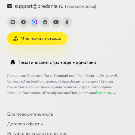
support@predanie.ru
(техн.вопросы)
Мне нужна помощь
Тематические страницы медиатеки
Рождество Христово
Пасха
Великий пост
Пост
Молитва
Литургия
Бог
Святость
О любви
Христианский брак
Воспитание детей
Смерть
Как читать Библию
Зачем нужна религия
Покров Богородицы
Успение Богородицы
Преображение
Пятидесятница
Все темы →
Благотворительность
Договор оферты
Регулярные пожертвования