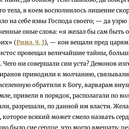
го тела, в коем восполнилось лишение ско
ло на себе язвы Господа своего; — да узрю 
енные оные слова: «я желал бы сам быть о
оих» (
Римл. 9, 3
), — кои вещали пред царя
ристос провещал величайшие тайны, больш
 Чего ни совершали сии уста? Демонов изг
тиранов приводили к молчанию, связывал
вселенную обратили к Богу, варварам вн
емле, привели в порядок, располагали по вол
али, разрешали, по данной им власти. Жела
, которое всякий может смело назвать се
но было сие сердце, что могло вмещать: це