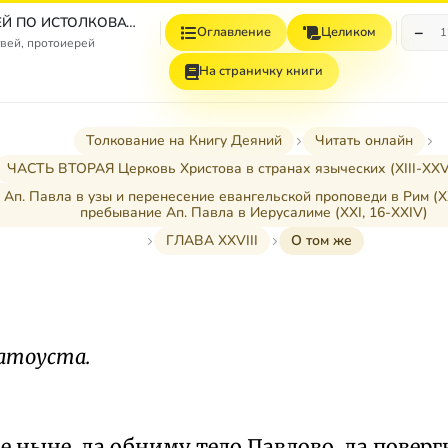
СБОРНИК СТАТЕЙ ПО ИСТОЛКОВАТЕЛЬНОМУ И НАЗИДАТЕЛЬНОМУ ЧТЕНИЮ ДЕЯНИЙ СВЯТЫХ АПОСТОЛОВ
−
Оглавление
Целиком
1
вей, протоиерей
На страничку книги
Толкование на Книгу Деяний
Читать онлайн
ЧАСТЬ ВТОРАЯ Церковь Христова в странах языческих (XIII-XXVII
 Ап. Павла в узы и перенесение евангельской проповеди в Рим (XX
пребывание Ап. Павла в Иерусалиме (XXI, 16-XXIV)
ГЛАВА XXVIII
О том же
латоуста.
е ныне, да обниму тело Павлово, да повергн