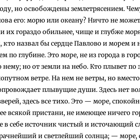
лоду, но освобождены землетрясением. Че
ова его: морю или океану? Ничто не может
 их гораздо обильнее, чище и глубже моря,
 кто назвал бы сердце Павлово и морем и 
ем по глубине. Это море, не из города в го
нему; но от земли на небо. Кто плывет по 
опутном ветре. На нем не ветры, но вмест
опровождает плывущие души. Здесь нет во
зверей, здесь все тихо. Это — море, спокой
е всякой пристани, не имеющее ничего го
 в себе источник чистый и источающий 
рачнейший и светлейший солнца; — море, 