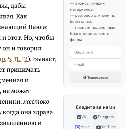
— анонсы лучших
твы, дабы
материалов;
ивая. Как
— разговор о жизни по
Евангелию;
 знающий Павла;
— новости подопечных
Благотворительного
и этот. Но, чтобы
фонда.
 он и говорил:
р. 5, 11, 12
). Бывает,
жет принимать
Подписаться
адменная и
, не может
ученики:
жестоко
Следите за нами
 А когда она здрава
VK
Telegram
 возвышенною и
Макс
YouTube