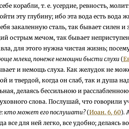
ебе корабли, т. е. усердие, ревность, моли
ойти эту глубину; ибо эта вода есть вода ж
ебя закаленную сталь, так бывает силен и
ий острым мечом, так бывает неприступен 
вла, для этого нужна чистая жизнь; посему
юще млека, понеже немощни бысти слухи
(
Ев
ывает и немощь слуха. Как желудок не мо
й и твердой, когда он слаб, так и душа н
ная, делаясь бессильною и расслабленною
уховного слова. Послушай, что говорили 
ие: кто может его послушати?
(
Иоан. 6, 60
).
гда все для ней легко, все удобно; делаясь