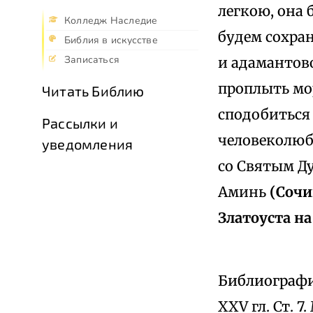
легкою, она 
Колледж Наследие
будем сохра
Библия в искусстве
Записаться
и адамантово
проплыть мо
Читать Библию
сподобиться
Рассылки и
человеколюби
уведомления
со Святым Ду
Аминь
(Сочи
Златоуста на 
Библиографич
XXV гл. Ст. 7. 