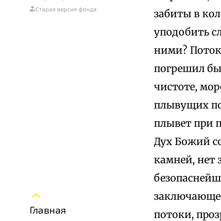
Старая версия фонда
забиты в ко
уподобить сл
ними? Потоки
погрешил бы,
чистоте, мор
плывущих по 
плывет при п
Дух Божий с
камней, нет 
безопаснейше
заключающее
Главная
потоки, проз