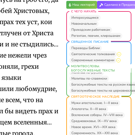
Наш лекторий
Сделано в Предан
рбей Христовых,
С ЧЕГО НАЧАТЬ
Интересующимся
прах тех уст, кои
Новоначальным
Приходским работникам
тлучен от Христа
Регентам, певчим, клирошанам
СВЯЩЕННОЕ ПИСАНИЕ
ми и не стыдились…
Переводы Библии
ие нежели чрез
Святоотеческие толкования
Современные комментарии
оняли, грехи
МОЛИТВОСЛОВЫ.
БОГОСЛУЖЕБНЫЕ ТЕКСТЫ
Молитвы по-русски
и языки
Молитвы по-славянски
Богослужебные тексты на русском язык
ушили любомудрие,
Богослужебные тексты на церковнослав
СВЯТООТЕЧЕСКОЕ НАСЛЕДИЕ
е всем, что на
Мужи апостольские. I—II века
Апологеты. II—III века
л бы видеть прах и
Вселенские соборы. IV—VIII века
рдцем вселенныя…
Средневековье. IX—XV века
Новое время. XVI—XIX века
лые города,
Современность. XX—XXI века