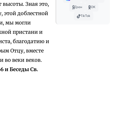
т высоты. Зная это,
Дзен
OK
, этой доблестной
TikTok
и, мы могли
жной пристани и
ста, благодатию и
рым Отцу, вместе
и во веки веков.
66 и Беседы Св.