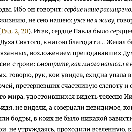
оды. Ибо он говорит:
сердце наше расширено
жизнию, не сею нашею:
уже не я живу,
гово
(
Гал. 2, 20
). Итак, сердце Павла было сердц
Духа Святого, книгою благодати… Желал б
связанных, возложением преподававших Дух
сии строки:
смотрите, как много написал я
ных, говорю, рук, кои увидев, ехидна упала 
очей, претерпевших счастливую слепоту и
его мира, удостоившихся видеть телесно Ии
видя, не видели, а созерцали невидимое, кои
ли бодры, в коих не было никакой зависти
кои, не утруждаясь, проходили вселенную,