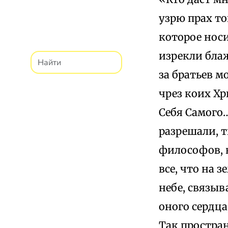
узрю прах то
которое носи
изрекли блаж
за братьев м
чрез коих Х
Себя Самого…
разрешали, 
философов, 
все, что на з
небе, связыв
оного сердца
Так простран