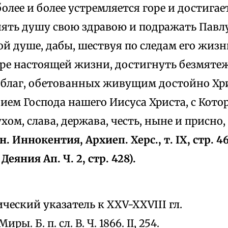
более и более устремляется горе и достигае
нять душу свою здравою и подражать Павлу
й душе, дабы, шествуя по следам его жизн
ре настоящей жизни, достигнуть безмяте
 благ, обетованных живущим достойно Хри
ем Господа нашего Иисуса Христа, с Кото
хом, слава, держава, честь, ныне и присно, 
н. Иннокентия, Архиеп. Херс., т. IX, стр. 4
Деяния Ап. Ч. 2, стр. 428).
еский указатель к XXV-XXVIII гл.
Миры. Б. п. сл. В. Ч. 1866. II, 254.