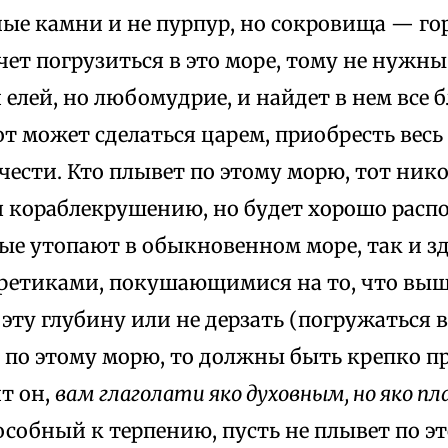
ные камни и не пурпур, но сокровища — го
очет погрузиться в это море, тому не нужн
 елей, но любомудрие, и найдет в нем все 
от может сделаться царем, приобресть весь
ести. Кто плывет по этому морю, тот нико
 кораблекрушению, но будет хорошо распо
е утопают в обыкновенном море, так и зде
еретиками, покушающимися на то, что выш
эту глубину или не дерзать (погружаться в
 по этому морю, то должны быть крепко п
т он,
вам глаголати яко духовным, но яко 
особный к терпению, пусть не плывет по эт