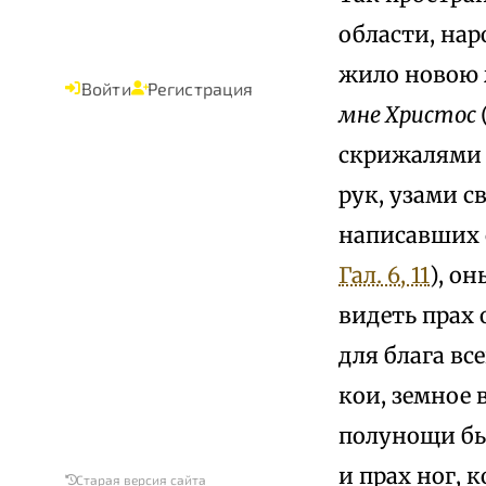
области, нар
жило новою 
Войти
Регистрация
мне Христос
скрижалями 
рук, узами 
написавших 
Гал. 6, 11
), о
видеть прах 
для блага вс
кои, земное 
полунощи бы
и прах ног, 
Старая версия сайта