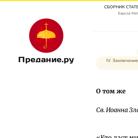
Барсов Мат
Предание.ру
IV. Заключение
О том же
Св. Иоанна З
«Кто даст мн