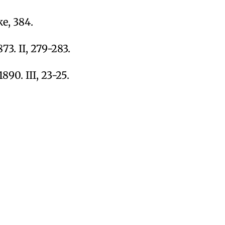
же, 384.
3. II, 279-283.
0. III, 23-25.