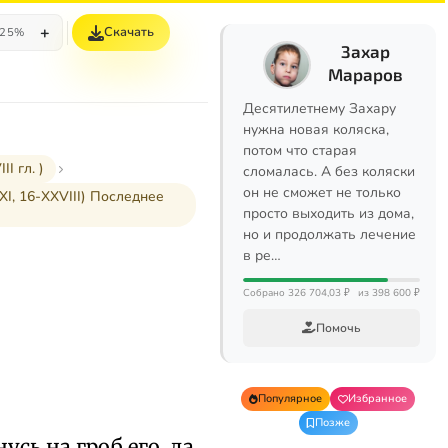
+
Скачать
25%
Захар
Мараров
Десятилетнему Захару
нужна новая коляска,
потом что старая
I гл. )
сломалась. А без коляски
он не сможет не только
I, 16-XXVIII) Последнее
просто выходить из дома,
но и продолжать лечение
в ре…
Собрано 326 704,03 ₽
из 398 600 ₽
Помочь
Популярное
Избранное
Позже
усь на гроб его, да