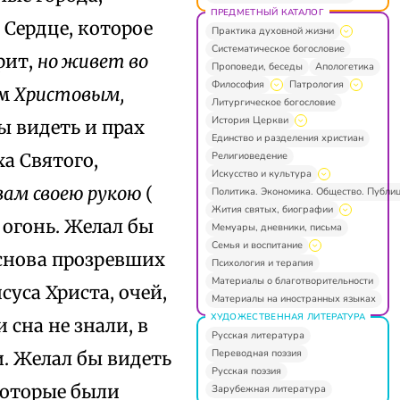
ПРЕДМЕТНЫЙ КАТАЛОГ
.
Сердце, которое
Практика духовной жизни
Систематическое богословие
рит,
но живет во
Проповеди, беседы
Апологетика
Философия
Патрология
ем
Христовым,
Литургическое богословие
История Церкви
ы видеть и прах
Единство и разделения христиан
Религиоведение
а Святого,
Искусство и культура
 вам своею рукою
(
Политика. Экономика. Общество. Публи
Жития святых, биографии
в огонь. Желал бы
Мемуары, дневники, письма
Семья и воспитание
 снова прозревших
Психология и терапия
Материалы о благотворительности
суса Христа, очей,
Материалы на иностранных языках
ХУДОЖЕСТВЕННАЯ ЛИТЕРАТУРА
 сна не знали, в
Русская литература
Переводная поэзия
. Желал бы видеть
Русская поэзия
 которые были
Зарубежная литература