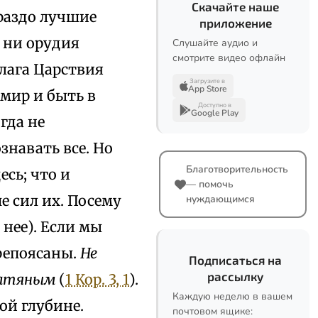
Скачайте наше
раздо лучшие
приложение
ы ни орудия
Слушайте аудио и
смотрите видео офлайн
блага Царствия
Загрузите в
App Store
 мир и быть в
Доступно в
Google Play
гда не
знавать все. Но
Благотворительность
сь; что и
— помочь
е сил их. Посему
нуждающимся
 нее). Если мы
репоясаны.
Не
Подписаться на
рассылку
платяным
(
1 Кор. 3, 1
).
Каждую неделю в вашем
ой глубине.
почтовом ящике: