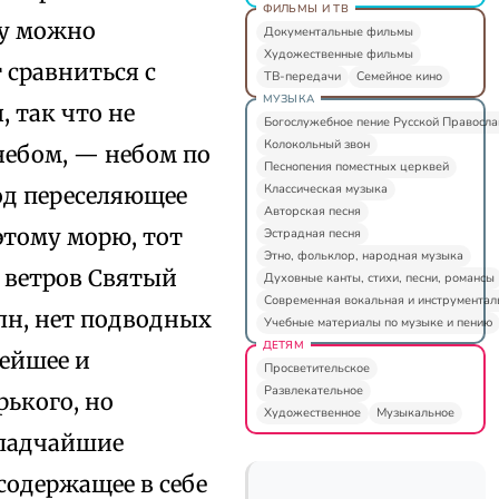
ФИЛЬМЫ И ТВ
му можно
Документальные фильмы
Художественные фильмы
 сравниться с
ТВ-передачи
Семейное кино
МУЗЫКА
 так что не
Богослужебное пение Русской Правосл
Колокольный звон
небом, — небом по
Песнопения поместных церквей
Классическая музыка
род переселяющее
Авторская песня
этому морю, тот
Эстрадная песня
Этно, фольклор, народная музыка
о ветров Святый
Духовные канты, стихи, песни, романсы
Современная вокальная и инструментал
лн, нет подводных
Учебные материалы по музыке и пению
ДЕТЯМ
нейшее и
Просветительское
Развлекательное
рького, но
Художественное
Музыкальное
сладчайшие
содержащее в себе