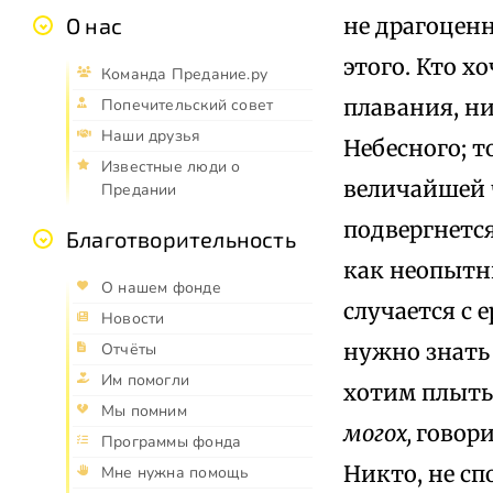
не драгоцен
О нас
этого. Кто х
Команда Предание.ру
плавания, ни
Попечительский совет
Наши друзья
Небесного; т
Известные люди о
величайшей ч
Предании
подвергнется
Благотворительность
как неопытны
О нашем фонде
случается с 
Новости
нужно знать 
Отчёты
Им помогли
хотим плыть
Мы помним
могох,
говори
Программы фонда
Никто, не сп
Мне нужна помощь