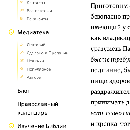
Контакты
Приготовим с
Все платежи
безопасно пр
Реквизиты
имеющий у с
Медиатека
как владеющ
Лекторий
уразуметь Па
Сделано в Предании
бысте требу
Новинки
подлинно, б
Популярное
Авторы
пищи здорово
Блог
раздражитель
принимать д
Православный
календарь
есть слово с
и крепка, то
Изучение Библии