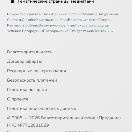
Тематические страницы медиатеки
Рождество Христово
Пасха
Великий пост
Пост
Молитва
Литургия
Бог
Святость
О любви
Христианский брак
Воспитание детей
Смерть
Как читать Библию
Зачем нужна религия
Покров Богородицы
Успение Богородицы
Преображение
Пятидесятница
Все темы →
Благотворительность
Договор оферты
Регулярные пожертвования
Безопасность платежей
Политика возврата
О проекте
Политика персональных данных
© 2008 — 2026 Благотворительный фонд «Предание»
НКО №7712031589