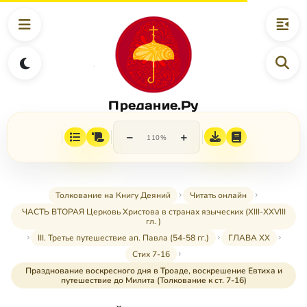
Предание.Ру
−
+
110%
Толкование на Книгу Деяний
Читать онлайн
ЧАСТЬ ВТОРАЯ Церковь Христова в странах языческих (XIII-XXVIII
гл. )
III. Третье путешествие ап. Павла (54-58 гг.)
ГЛАВА XX
Стих 7-16
Празднование воскресного дня в Троаде, воскрешение Евтиха и
путешествие до Милита (Толкование к ст. 7-16)