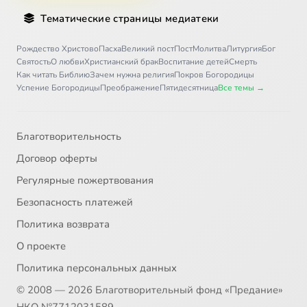
Тематические страницы медиатеки
Рождество Христово
Пасха
Великий пост
Пост
Молитва
Литургия
Бог
Святость
О любви
Христианский брак
Воспитание детей
Смерть
Как читать Библию
Зачем нужна религия
Покров Богородицы
Успение Богородицы
Преображение
Пятидесятница
Все темы →
Благотворительность
Договор оферты
Регулярные пожертвования
Безопасность платежей
Политика возврата
О проекте
Политика персональных данных
© 2008 — 2026 Благотворительный фонд «Предание»