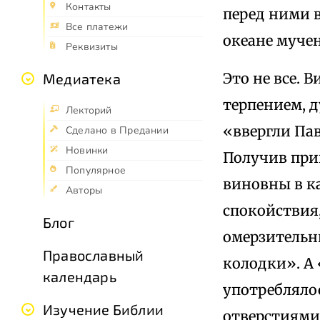
Контакты
перед ними 
Все платежи
океане мучен
Реквизиты
Это не все. 
Медиатека
терпением, 
Лекторий
«ввергли Пав
Сделано в Предании
Новинки
Получив при
Популярное
виновны в к
Авторы
спокойствия,
Блог
омерзительн
Православный
колодки». А
календарь
употреблялос
Изучение Библии
отверстиями 