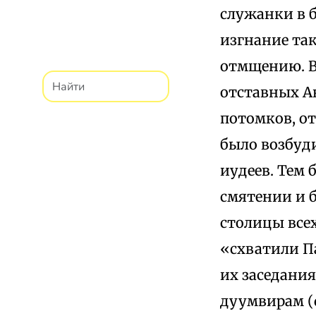
служанки в б
изгнание так
отмщению. В
отставных А
потомков, о
было возбуд
иудеев. Тем 
смятении и 
столицы всех
«схватили Па
их заседания
дуумвирам (