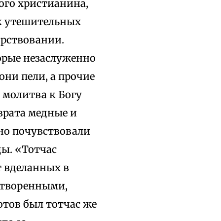
дого христианина,
к утешительных
дрствовании.
орые незаслуженно
они пели, а прочие
 молитва к Богу
врата медные и
но почувствовали
ы. «Тотчас
т вделанных в
 отворенными,
отов был тотчас же