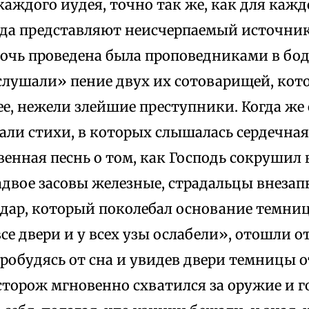
каждого иудея, точно так же, как для каж
да представляют неисчерпаемый источни
ночь проведена была проповедниками в бо
слушали» пение двух их сотоварищей, кот
е, нежели злейшие преступники. Когда же 
али стихи, в которых слышалась сердечная
енная песнь о том, как Господь сокрушил 
адвое засовы железные, страдальцы внезап
дар, который поколебал основание темниц
се двери и у всех узы ослабели», отошли о
Пробудясь от сна и увидев двери темницы
торож мгновенно схватился за оружие и г