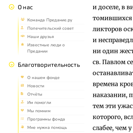
и доселе, в 
О нас
томившихся 
Команда Предание.ру
ликторов ос
Попечительский совет
Наши друзья
и несправедл
Известные люди о
ни один жес
Предании
св. Павлом с
Благотворительность
останавлива
О нашем фонде
времена кров
Новости
наказании, 
Отчёты
Им помогли
тем эти ужас
Мы помним
которого, вс
Программы фонда
слабее, чем 
Мне нужна помощь