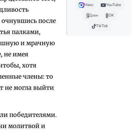
Макс
YouTube
едливость
Дзен
OK
а очнувшись после
TikTok
тья палками,
душную и мрачную
, не имея
чтобы, хотя
ленные члены: то
ет не могла выйти
шли победителями.
чи молитвой и