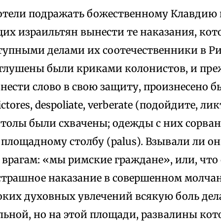
отели подражать божественному Клавдию 
их израильтян вынести те наказания, кот
тупными делами их соотечественники в Ри
аглушены были криками колонистов, и пре
нести слово в свою защиту, произнесено б
ctores, despoliate, verberate (подойдите, ли
столы были схвачены; одежды с них сорван
площадному столбу (palus). Взывали ли он
рагам: «мы римские граждане», или, что с
страшное наказание в совершенном молчан
ких духовных увлечений всякую боль дел
льной, но на этой площади, развалины кот