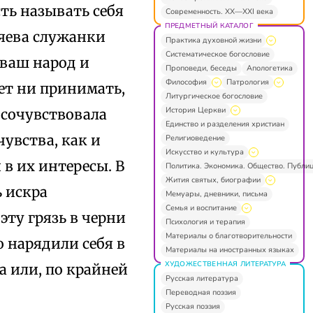
ть называть себя
Современность. XX—XXI века
ПРЕДМЕТНЫЙ КАТАЛОГ
зяева служанки
Практика духовной жизни
Систематическое богословие
ваш народ и
Проповеди, беседы
Апологетика
Философия
Патрология
ет ни принимать,
Литургическое богословие
История Церкви
 сочувствовала
Единство и разделения христиан
увства, как и
Религиоведение
Искусство и культура
в их интересы. В
Политика. Экономика. Общество. Публи
Жития святых, биографии
ь искра
Мемуары, дневники, письма
Семья и воспитание
эту грязь в черни
Психология и терапия
Материалы о благотворительности
 нарядили себя в
Материалы на иностранных языках
ХУДОЖЕСТВЕННАЯ ЛИТЕРАТУРА
а или, по крайней
Русская литература
Переводная поэзия
Русская поэзия