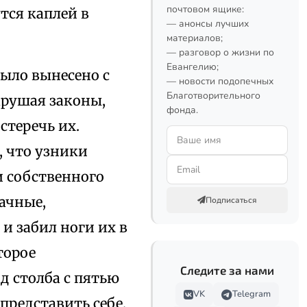
почтовом ящике:
тся каплей в
— анонсы лучших
материалов;
— разговор о жизни по
Евангелию;
было вынесено с
— новости подопечных
Благотворительного
арушая законы,
фонда.
стеречь их.
, что узники
и собственного
рачные,
Подписаться
 забил ноги их в
торое
Следите за нами
д столба с пятью
VK
Telegram
представить себе,