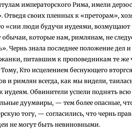
итулам императорского Рима, имели дерзос
. Отведя своих пленных к «преторам», хо
то «сии люди будучи иудеями, возмущают 
 обычаи, которые нам, римлянам, не следу
». Чернь знала последнее положение дел и
ужанки, питавшим к проповедникам те же ч
Тому, Кто исцелением беснующего вторгся 
ов и римлян всегда, как мы видели, таилас
 иудеям. Обвинители успели поднять всю 
льные дуумвиры, — тем более опасные, что
скую тогу, — согласились, что чернь прав
деи не могут быть невиновными.