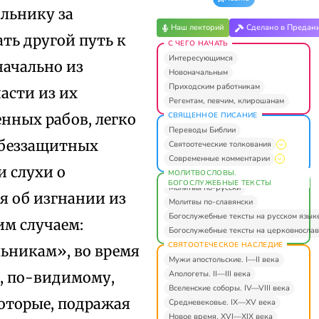
альнику за
Наш лекторий
Сделано в Предан
ать другой путь к
С ЧЕГО НАЧАТЬ
Интересующимся
начально из
Новоначальным
Приходским работникам
асти из их
Регентам, певчим, клирошанам
СВЯЩЕННОЕ ПИСАНИЕ
нных рабов, легко
Переводы Библии
 беззащитных
Святоотеческие толкования
Современные комментарии
и слухи о
МОЛИТВОСЛОВЫ.
БОГОСЛУЖЕБНЫЕ ТЕКСТЫ
Молитвы по-русски
я об изгнании из
Молитвы по-славянски
Богослужебные тексты на русском язык
им случаем:
Богослужебные тексты на церковнослав
СВЯТООТЕЧЕСКОЕ НАСЛЕДИЕ
льникам», во время
Мужи апостольские. I—II века
Апологеты. II—III века
», по-видимому,
Вселенские соборы. IV—VIII века
оторые, подражая
Средневековье. IX—XV века
Новое время. XVI—XIX века