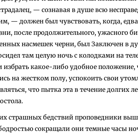
традалец, — сознавая в душе всю несправ
им, — должен был чувствовать, когда, едв
зни, после продолжительного, ужасного би
ленных насмешек черни, был Заключен в 
сидел там целую ночь с колодками на теле
 избрать какое-либо удобное положение, 
ись на жестком полу, успокоить свои утом
вляться, что пытка эта в течение долгих л
остола.
этих страшных бедствий проповедники вы
 бодростью сокращали они темные часы но