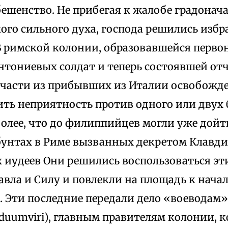
ешенство. Не прибегая к жалобе градонач
ого сильного духа, господа решились избр
 римской колонии, образовавшейся перво
нтониевых солдат и теперь состоявшей отч
тчасти из прибывших из Италии освобожде
ить неприятность против одного или двух
более, что до филиппийцев могли уже дойт
бунтах в Риме вызванных декретом Клавди
 иудеев Они решились воспользоваться эт
вла и Силу и повлекли на площадь к нача
. Эти последние передали дело «воеводам
duumviri), главным правителям колонии, к