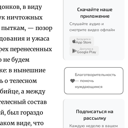
донков, в виду
Скачайте наше
приложение
рук ничтожных
Слушайте аудио и
 пыткам, — позор
смотрите видео офлайн
одования и ужаса
Загрузите в
App Store
рех перенесенных
Доступно в
Google Play
о не будем
ке: в нынешние
Благотворительность
ь о телесном
— помочь
нуждающимся
бийце, а между
телесный состав
Подписаться на
й, был гораздо
рассылку
таком виде, что
Каждую неделю в вашем