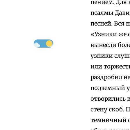
пением. Для 
псалмы Дави
песней. Вся 
«Узники же 
вынесли боле
узники слуш
или торжеств
раздробил н
подземный у
отворились в
стену скоб. 
темничный с