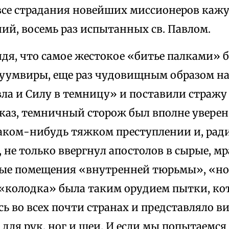
все страдания новейших миссионеров кажу
ий, восемь раз испытанных св. Павлом.
Видя, что самое жестокое «битье палками» 
дуумвиры, еще раз чудовищным образом н
ла и Силу в темницу» и поставили стражу 
каз, темничный сторож был вполне уверен
аком-нибудь тяжком преступлении и, рад
 не только ввергнул апостолов в сырые, м
ые помещения «внутренней тюрьмы», «но и
 «колодка» была таким орудием пытки, ко
ь во всех почти странах и представляло ви
для рук, ног и шеи. И если мы попытаемся 