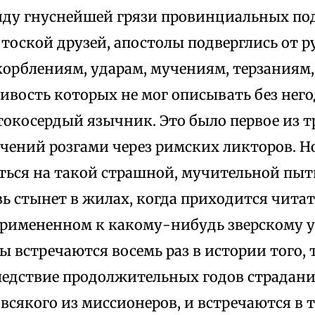
виду гнуснейшей грязи провинциальных по
тоской друзей, апостолы подверглись от 
корблениям, ударам, мучениям, терзаниям,
ивость которых не мог описывать без нег
токосердый язычник. Это было первое из т
ечений розгами через римских ликторов. Н
ться на такой страшной, мучительной пыт
ь стынет в жилах, когда приходится читат
примененном к какому-нибудь зверскому у
ы встречаются восемь раз в истории того, 
ледствие продолжительных годов страдани
у всякого из миссионеров, и встречаются в 