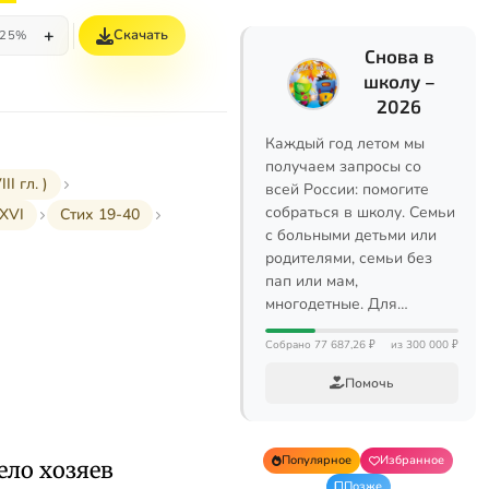
+
Скачать
25%
Снова в
школу –
2026
Каждый год летом мы
получаем запросы со
I гл. )
всей России: помогите
собраться в школу. Семьи
XVI
Стих 19-40
с больными детьми или
родителями, семьи без
пап или мам,
многодетные. Для…
Собрано 77 687,26 ₽
из 300 000 ₽
Помочь
Популярное
Избранное
ело хозяев
Позже