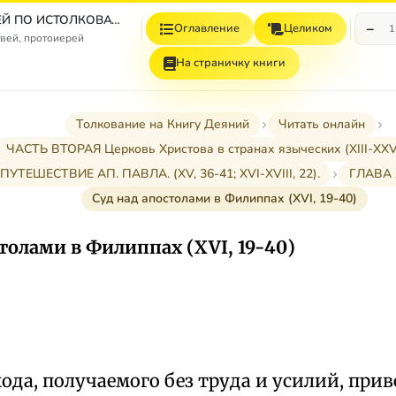
СБОРНИК СТАТЕЙ ПО ИСТОЛКОВАТЕЛЬНОМУ И НАЗИДАТЕЛЬНОМУ ЧТЕНИЮ ДЕЯНИЙ СВЯТЫХ АПОСТОЛОВ
−
Оглавление
Целиком
1
вей, протоиерей
На страничку книги
Толкование на Книгу Деяний
Читать онлайн
ЧАСТЬ ВТОРАЯ Церковь Христова в странах языческих (XIII-XXVII
 ПУТЕШЕСТВИЕ АП. ПАВЛА. (XV, 36-41; XVI-XVIII, 22).
ГЛАВА 
Суд над апостолами в Филиппах (XVI, 19-40)
толами в Филиппах (XVI, 19-40)
да, получаемого без труда и усилий, прив