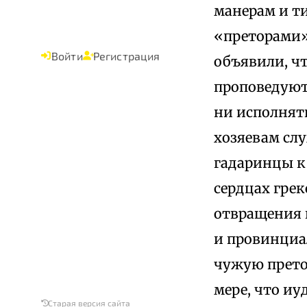
манерам и т
«преторами»
Войти
Регистрация
объявили, ч
проповедуют
ни исполнять
хозяевам сл
гадаринцы к 
сердцах грек
отвращения к
и провинциа
чужую претор
мере, что иу
Старая версия сайта