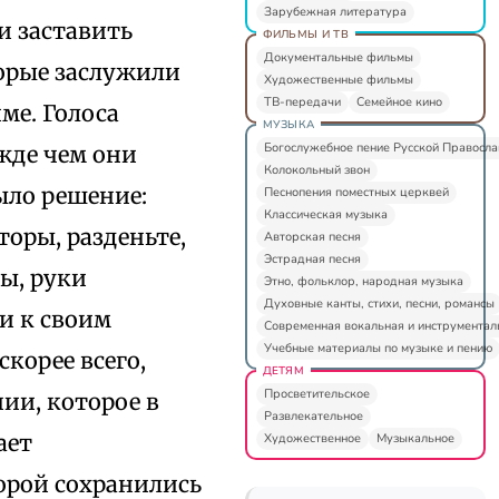
Зарубежная литература
и заставить
ФИЛЬМЫ И ТВ
Документальные фильмы
орые заслужили
Художественные фильмы
ТВ-передачи
Семейное кино
ме. Голоса
МУЗЫКА
Богослужебное пение Русской Правосл
жде чем они
Колокольный звон
ыло решение:
Песнопения поместных церквей
Классическая музыка
кторы, разденьте,
Авторская песня
Эстрадная песня
ы, руки
Этно, фольклор, народная музыка
Духовные канты, стихи, песни, романсы
и к своим
Современная вокальная и инструментал
Учебные материалы по музыке и пению
корее всего,
ДЕТЯМ
Просветительское
ии, которое в
Развлекательное
ает
Художественное
Музыкальное
орой сохранились