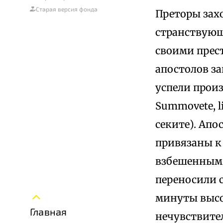
Старая версия фонда
Преторы зах
странствующ
своими прес
апостолов з
успели произ
Summovete, li
секите). Апо
привязаны к 
взбешенным в
переносили 
минуты высо
Главная
нечувствите