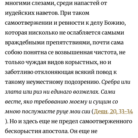
многими слезами, среди напастей от
иудейских наветов. При таком
самоотвержении и ревности к делу Божию,
которая нисколько не ослабляется самыми
враждебными препятствиями, почти сама
собою понятна ce возвышенная чистота, не
только чуждая видов корыстных, но и
заботливо отклоняющая всякий повод к
такому неуместному подозрению.
Сребра или
злата или риз ни единаго возжелах. Сами
весте, яко требованию моему и сущим со
мною послужисте руце мои сии
(
Деян. 20, 33-34
). Но и здесь еще не предел самоотверженного
бескорыстия апостола. Он еще не