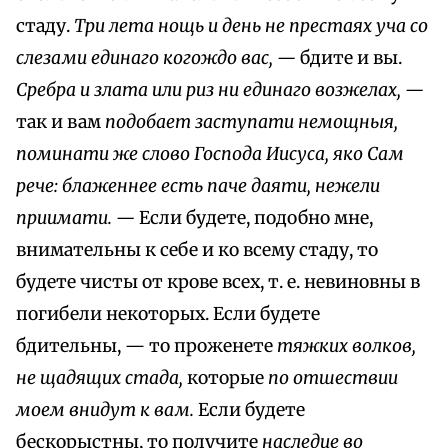
стаду.
Три лета нощь и день не престаях уча со
слезами единаго когождо вас, —
бдите и вы.
Сребра и злата или риз ни единаго возжелах, —
так и вам
подобает заступати немощныя,
поминати же слово Господа Иисуса, яко Сам
рече: блаженнее есть паче даяти, нежели
приимати. —
Если будете, подобно мне,
внимательны к себе и ко всему стаду, то
будете чисты от крове всех, т. е. невиновны в
погибели некоторых. Если будете
бдительны, — то проженете
тяжких волков,
не щадящих стада,
которые
по отшествии
моем внидут к вам.
Если будете
бескорыстны, то получите
наследие во