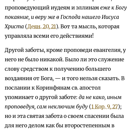
проповедующий иудеям и эллинам
еже к Богу
покаяние, и веру же в Господа нашего Иисуса
Христа
(
Деян. 20, 21
). Вот та мысль, которая
управляла всеми его действиями!
Другой заботы, кроме проповеди евангелия, у
него не было никакой. Было ли это служение
слову средством к получению большего
воздаяния от Бога, — и того нельзя сказать. В
послании к Коринфянам св. апостол
упоминает о другой заботе:
да не како, иным
проповедуя, сам неключим буду
(
1 Кор. 9, 27
);
но и эта святая забота о своем спасении была
для него делом как бы второстепенным в