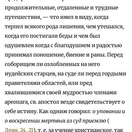
продолжительные, отдаленные и трудные
путешествия, — что имел в виду, когда
терпел всякого рода лишения, чем утешался,
когда его постигали беды и чем был
одушевлен когда с благодушием и радостью
принимал поношение, биение и раны. Перед
соборищем ли озлобленных на него
иудейских старцев, на суде ли перед гордыми
правителями областей, или пред
хвалившимися своей мудростью членами
ареопага, св. апостол везде свидетельствует о
себе истину. Как одним говорил:
о уповании и
о воскресении мертвых аз суд приемлю
(
Деян. 24, 21
), т. е. за учение христианское, так