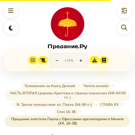
Предание.Ру
−
+
110%
Толкование на Книгу Деяний
Читать онлайн
ЧАСТЬ ВТОРАЯ Церковь Христова в странах языческих (XIII-XXVIII
гл. )
III. Третье путешествие ап. Павла (54-58 гг.)
ГЛАВА XX
Стих 16-38
Прощание апостола Павла с Ефесскими пресвитерами в Милите
(XX, 16-38)