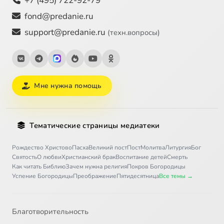
+7 (495) 722-92-79
fond@predanie.ru
support@predanie.ru
(техн.вопросы)
Мне нужна помощь
Тематические страницы медиатеки
Рождество Христово
Пасха
Великий пост
Пост
Молитва
Литургия
Бог
Святость
О любви
Христианский брак
Воспитание детей
Смерть
Как читать Библию
Зачем нужна религия
Покров Богородицы
Успение Богородицы
Преображение
Пятидесятница
Все темы →
Благотворительность