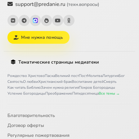
support@predanie.ru
(техн.вопросы)
Мне нужна помощь
Тематические страницы медиатеки
Рождество Христово
Пасха
Великий пост
Пост
Молитва
Литургия
Бог
Святость
О любви
Христианский брак
Воспитание детей
Смерть
Как читать Библию
Зачем нужна религия
Покров Богородицы
Успение Богородицы
Преображение
Пятидесятница
Все темы →
Благотворительность
Договор оферты
Регулярные пожертвования