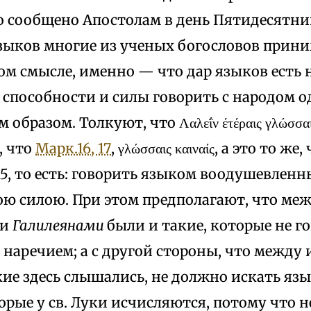
о сообщено Апостолам в день Пятидесятни
зыков многие из ученых богословов прин
м смысле, именно — что дар языков есть н
 способности и силы говорить с народом 
образом. Толкуют, что Λαλεΐν έτέραις γλώσσαι
, что
Марк.16, 17
, γλώσσαις καιναίς, а это то же,
15, то есть: говорить языком воодушевлен
ою силою. При этом предполагают, что меж
ми
Галилеянами
были и такие, которые не г
 наречием; а с другой стороны, что межд
ие здесь слышались, не должно искать язы
орые у св. Луки исчисляются, потому что