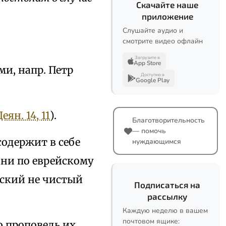
Скачайте наше
приложение
Слушайте аудио и
смотрите видео офлайн
Загрузите в
App Store
и, напр. Петр
Доступно в
Google Play
Деян. 14, 11
).
Благотворительность
— помочь
содержит в себе
нуждающимся
они по еврейскому
еский не чистый
Подписаться на
рассылку
Каждую неделю в вашем
почтовом ящике:
о проповедь их