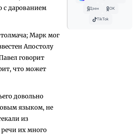
о с дарованием
Дзен
OK
TikTok
е толмача; Марк мог
звестен Апостолу
 Павел говорит
рит, что может
ьего довольно
новым языком, не
текали из
 речи их много