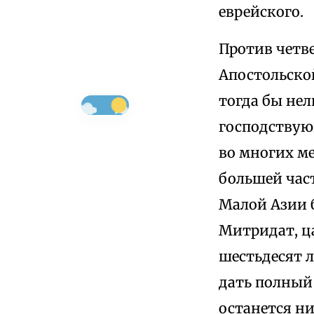
еврейского.
Против четве
Апостольско
тогда бы нел
господствую
во многих ме
большей час
Малой Азии 
Митридат, ц
шестьдесят л
дать полный
останется н