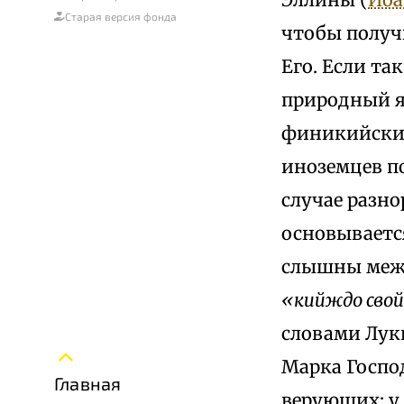
Старая версия фонда
чтобы получ
Его. Если та
природный яз
финикийский
иноземцев п
случае разно
основываетс
слышны межд
«кийждо сво
словами Луки 
Марка Госпо
Главная
верующих; у