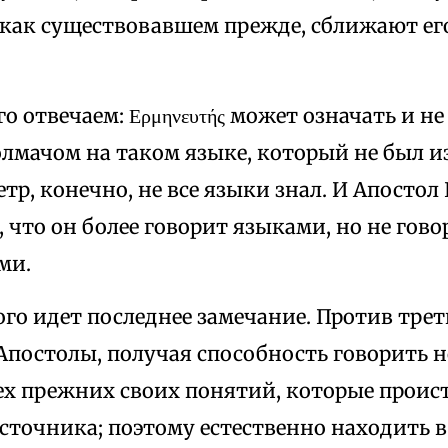
и как существовавшем прежде, сближают ег
го отвечаем: Ερμηνευτής может означать и н
олмачом на таком языке, который не был и
етр, конечно, не все языки знал. И Апостол
что он более говорит языками, но не гово
ми.
го идет последнее замечание. Против трет
 Апостолы, получая способность говорить 
ех прежних своих понятий, которые проис
сточника; поэтому естественно находить в