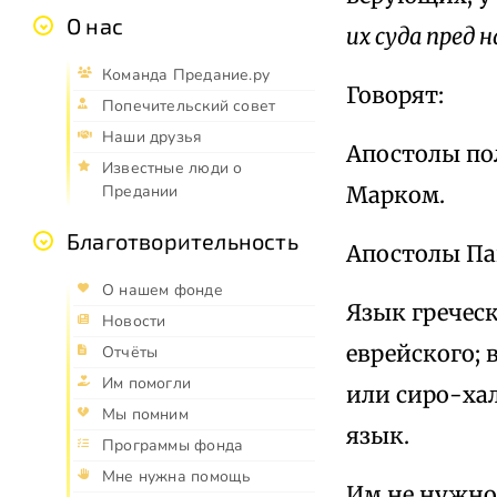
О нас
их суда пред 
Команда Предание.ру
Говорят:
Попечительский совет
Наши друзья
Апостолы по
Известные люди о
Марком.
Предании
Благотворительность
Апостолы Пав
О нашем фонде
Язык греческ
Новости
еврейского; 
Отчёты
Им помогли
или сиро-хал
Мы помним
язык.
Программы фонда
Мне нужна помощь
Им не нужно 