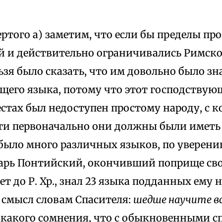
ртого а) заметим, что если бы пределы пр
й и действительно ограничивались Римско
ьзя было сказать, что им довольно было з
щего языка, потому что этот господствую
стах был недоступен простому народу, с 
ти первоначально они должны были иметь 
было много различных языков, по уверени
арь Понтийский, окончивший поприще сво
ет до Р. Хр., знал 23 языка подданных ему 
 смысл словам Спасителя:
шедше научите вс
икакого сомнения, что с обыкновенными с