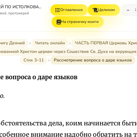
СБОРНИК СТАТЕЙ ПО ИСТОЛКОВАТЕЛЬНОМУ И НАЗИДАТЕЛЬНОМУ ЧТЕНИЮ ДЕЯНИЙ СВЯТЫХ АПОСТОЛОВ
−
Оглавление
Целиком
1
вей, протоиерей
На страничку книги
нигу Деяний
Читать онлайн
ЧАСТЬ ПЕРВАЯ Церковь Христов
снованной Христом церкви через Сошествие Св. Духа на верующих (I-
Стих 3–11
Рассмотрение вопроса о даре языков
е вопроса о даре языков
о.
бстоятельства дела, коим начинается быт
особенное внимание надобно обратить на т