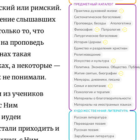
ПРЕДМЕТНЫЙ КАТАЛОГ
еский или римский.
Практика духовной жизни
Систематическое богословие
вление слышавших
Проповеди, беседы
Апологетика
олько то, что
Философия
Патрология
Литургическое богословие
 на проповедь
История Церкви
Единство и разделения христиан
нах такая
Религиоведение
Искусство и культура
ках, а некоторые —
Политика. Экономика. Общество. Публи
Жития святых, биографии
 не понимали.
Мемуары, дневники, письма
Семья и воспитание
Психология и терапия
и из учеников
Материалы о благотворительности
с Ним
Материалы на иностранных языках
ХУДОЖЕСТВЕННАЯ ЛИТЕРАТУРА
и иудеи
Русская литература
Переводная поэзия
стали приходить и
Русская поэзия
Зарубежная литература
ились с Ним,