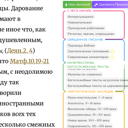
Наш лекторий
Сделано в Предан
цы. Дарование
С ЧЕГО НАЧАТЬ
Интересующимся
имают в
Новоначальным
е иное что, как
Приходским работникам
Регентам, певчим, клирошанам
одушевленным,
СВЯЩЕННОЕ ПИСАНИЕ
Переводы Библии
ς (
Деян.2, 4
)
Святоотеческие толкования
Современные комментарии
 что
Матф.10,19-21
МОЛИТВОСЛОВЫ.
БОГОСЛУЖЕБНЫЕ ТЕКСТЫ
Молитвы по-русски
ным, с неодолимою
Молитвы по-славянски
Богослужебные тексты на русском язык
ду так
Богослужебные тексты на церковнослав
оворили
СВЯТООТЕЧЕСКОЕ НАСЛЕДИЕ
Мужи апостольские. I—II века
у иностранными
Апологеты. II—III века
Вселенские соборы. IV—VIII века
ков всех тех
Средневековье. IX—XV века
Новое время. XVI—XIX века
 несколько смежных
Современность. XX—XXI века