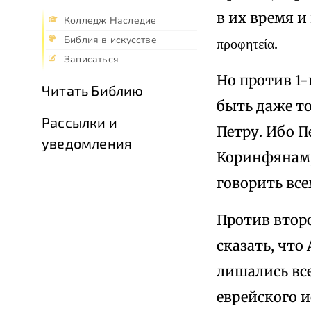
в их время 
Колледж Наследие
Библия в искусстве
προφητεία.
Записаться
Но против 1-
Читать Библию
быть даже т
Рассылки и
Петру. Ибо П
уведомления
Коринфянам, 
говорить все
Против второ
сказать, что
лишались вс
еврейского и