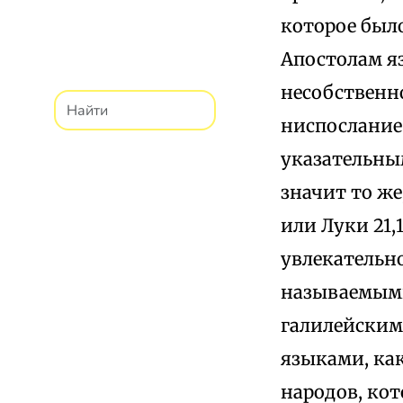
которое был
Апостолам я
несобственно
ниспослание
указательным 
значит то же
или Луки 21,
увлекательн
называемы
галилейским
языками, как
народов, кот