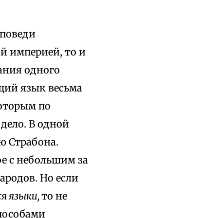
оповеди
й империей, то и
нания одного
щий язык весьма
которым по
дело. В одной
ю Страбона.
е с небольшим за
народов. Но если
я языки,
то не
пособами