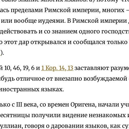
ась пределами Римской империи, многих 
 или вообще иудеями. В Римской империи
действовать и со знанием одного господст
о этот дар открывался и сообщался только
7
).
10, 46, 19, 6 и
1 Кор. 14, 13
заставляют разуме
нибудь отличное от внезапно возбуждаемой
 иностранных языках.
ько с III века, со времен Оригена, начали у
десятницы получили видение незнакомых 
туллиан, говоря о даровании языков, как 