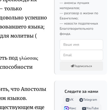
— анонсы лучших
— только
материалов;
— разговор о жизни по
 довольно успешно
Евангелию;
— новости подопечных
вовавшего языка;
Благотворительного
фонда.
 для молитвы (
ть под γλώσσαις
 способности
Подписаться
чить, что Апостолы
Следите за нами
им языков.
VK
Telegram
существующем еще
Макс
YouTube