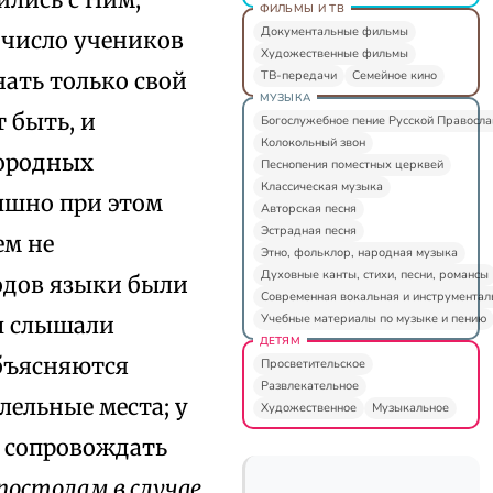
ФИЛЬМЫ И ТВ
Документальные фильмы
 число учеников
Художественные фильмы
ТВ-передачи
Семейное кино
знать только свой
МУЗЫКА
 быть, и
Богослужебное пение Русской Правосл
Колокольный звон
нородных
Песнопения поместных церквей
Классическая музыка
ышно при этом
Авторская песня
Эстрадная песня
ем не
Этно, фольклор, народная музыка
Духовные канты, стихи, песни, романсы
одов языки были
Современная вокальная и инструментал
Учебные материалы по музыке и пению
ы слышали
ДЕТЯМ
 объясняются
Просветительское
Развлекательное
ллельные места; у
Художественное
Музыкальное
т сопровождать
постолам в случае