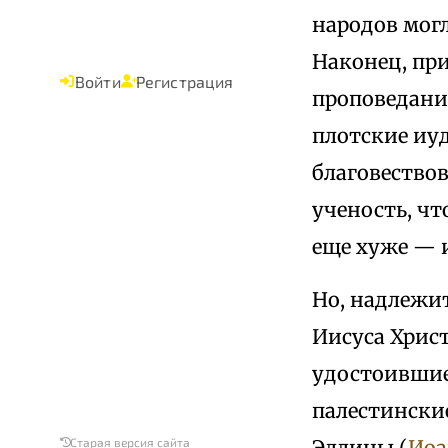
народов мог
Наконец, пр
Войти
Регистрация
проповедание
плотские иуд
благовествов
ученость, чт
еще хуже — 
Но, надлежит
Иисуса Хрис
удостоивши
палестинские
Эллины (
Иоан
Старая версия сайта