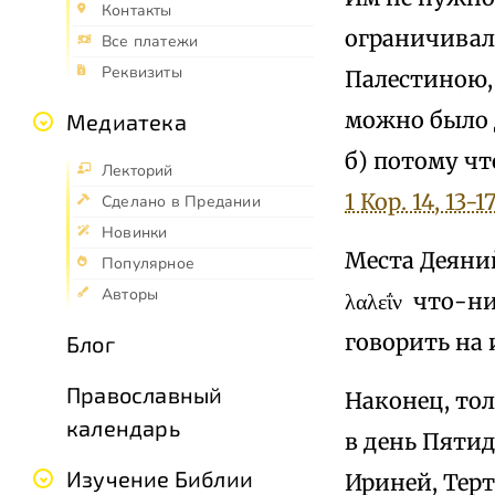
Контакты
ограничивал
Все платежи
Реквизиты
Палестиною,
можно было 
Медиатека
б) потому чт
Лекторий
1 Кор. 14, 13-1
Сделано в Предании
Новинки
Места Деяний 
Популярное
Авторы
λαλεΐν что-
говорить на
Блог
Православный
Наконец, тол
календарь
в день Пяти
Изучение Библии
Ириней, Тер