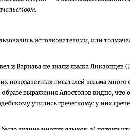
начальством.
льзовались истолкователями, или толмачам
ел и Варнава не знали языка Ликаонцев (
их новозаветных писателей весьма много 
в образе выражения Апостолов видно, что 
дейскому учились греческому: у них греч
было знание многих языков: а) потому чт