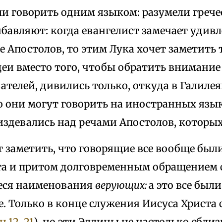
ли говорить одним языком: разумели греч
ибавляют: когда евангелист замечает уди
 Апостолов, то этим Лука хочет заметить т
еи вместо того, чтобы обратить внимание
ателей, дивились только, откуда в Галилея
о они могут говорить на иностранных язы
издевались над речами Апостолов, которых
 заметить, что говорящие все вообще был
та и притом долговременным обращением 
еся наименования
верующих:
а это все был
. Только в конце служения Иисуса Христа 
.12, 21
), но эти Эллины не настолько сблиз