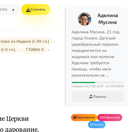
+
Скачать
25%
Аделина
Мусина
Аделина Мусина, 21 год,
город Усинск. Детский
а из Иудеев (I-XII гл.)
церебральный паралич,
II гл.).
ГЛАВА II
передвигается на
ходунках или коляске.
Аделине требуется
помощь, чтобы ноги
окончательно не …
Собрано 213 392,36 ₽
из 476 650 ₽
Помочь
ие Церкви
Популярное
Избранное
Позже
о дарование,