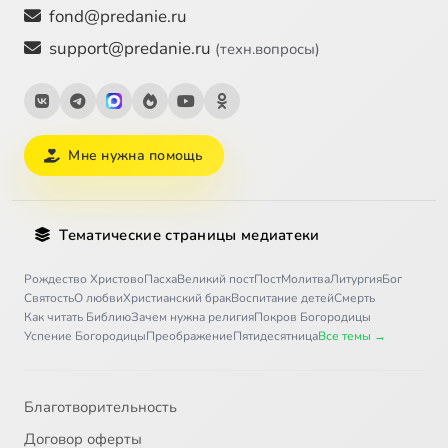
fond@predanie.ru
support@predanie.ru
(техн.вопросы)
Мне нужна помощь
Тематические страницы медиатеки
Рождество Христово
Пасха
Великий пост
Пост
Молитва
Литургия
Бог
Святость
О любви
Христианский брак
Воспитание детей
Смерть
Как читать Библию
Зачем нужна религия
Покров Богородицы
Успение Богородицы
Преображение
Пятидесятница
Все темы →
Благотворительность
Договор оферты