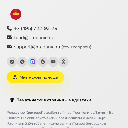
+7 (495) 722-92-79
fond@predanie.ru
support@predanie.ru
(техн.вопросы)
Мне нужна помощь
Тематические страницы медиатеки
Рождество Христово
Пасха
Великий пост
Пост
Молитва
Литургия
Бог
Святость
О любви
Христианский брак
Воспитание детей
Смерть
Как читать Библию
Зачем нужна религия
Покров Богородицы