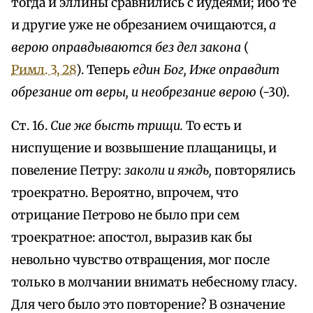
тогда и эллины сравнились с иудеями; ибо те
и другие уже не обрезанием очищаются,
а
верою оправдываются без дел закона
(
Римл. 3, 28
). Теперь
един Бог, Иже оправдит
обрезание от веры, и необрезание верою
(-30).
Ст. 16.
Сие же бысть трищи.
То есть и
ниспущение и возвышение плащаницы, и
повеление Петру:
заколи и яждь,
повторялись
троекратно. Вероятно, впрочем, что
отрицание Петрово не было при сем
троекратное: апостол, выразив как бы
невольно чувство отвращения, мог после
только в молчании внимать небесному гласу.
Для чего было это повторение? В означение