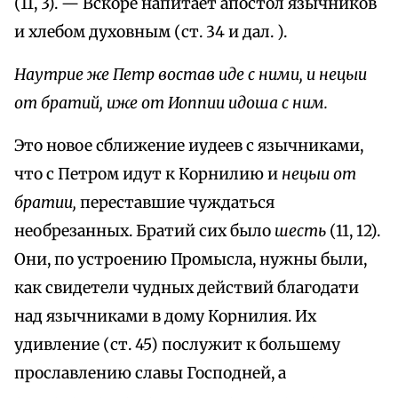
(11, 3). — Вскоре напитает апостол язычников
и хлебом духовным (ст. 34 и дал. ).
Наутрие же Петр востав иде с ними, и нецыи
от братий, иже от Иоппии идоша с ним.
Это новое сближение иудеев с язычниками,
что с Петром идут к Корнилию и
нецыи от
братии,
переставшие чуждаться
необрезанных. Братий сих было
шесть
(11, 12).
Они, по устроению Промысла, нужны были,
как свидетели чудных действий благодати
над язычниками в дому Корнилия. Их
удивление (ст. 45) послужит к большему
прославлению славы Господней, а