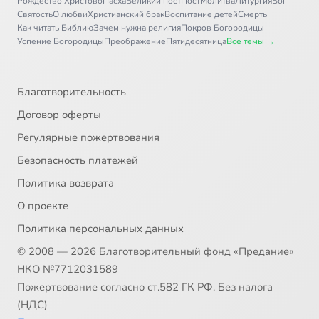
Рождество Христово
Пасха
Великий пост
Пост
Молитва
Литургия
Бог
Святость
О любви
Христианский брак
Воспитание детей
Смерть
Как читать Библию
Зачем нужна религия
Покров Богородицы
Успение Богородицы
Преображение
Пятидесятница
Все темы →
Благотворительность
Договор оферты
Регулярные пожертвования
Безопасность платежей
Политика возврата
О проекте
Политика персональных данных
© 2008 — 2026 Благотворительный фонд «Предание»
НКО №7712031589
Пожертвование согласно ст.582 ГК РФ. Без налога
(НДС)