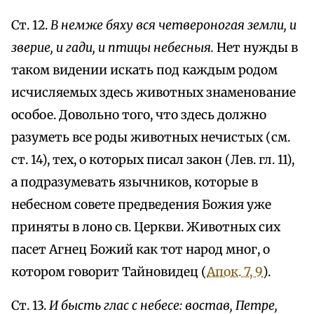
Ст. 12.
В немже бяху вся четвероногая земли, и
зверие, и гади, и птицы небесныя.
Нет нужды в
таком видении искать под каждым родом
исчисляемых здесь животных знаменование
особое. Довольно того, что здесь должно
разуметь все роды животных нечистых (см.
ст. 14), тех, о которых писал закон (Лев. гл. 11),
а подразумевать язычников, которые в
небесном совете предведения Божия уже
приняты в лоно св. Церкви. Животных сих
пасет Агнец Божий как тот народ мног, о
котором говорит Тайновидец (
Апок. 7, 9
).
Ст. 13.
И бысть глас с небесе: востав, Петре,