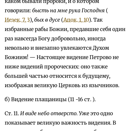
каком бывали пророки, и о котором
говорили:
бысть на мне рука Господня
(
Иезек. 7, 3
),
бых в дусе
(
Апок. 1, 10
). Так
избранные рабы Божии, предавшие себя один
раз навсегда Богу добровольно, иногда
невольно и внезапно увлекаются Духом
Божиим! — Настоящее видение Петрово не
ниже видений пророческих: оно также
большей частью относится к будущему,
изображая великую Церковь из язычников.
б) Видение плащаницы (11 -16 ст. ).
Ст. 11.
И виде небо отверсто.
Уже это одно
показывает великую важность видения. В