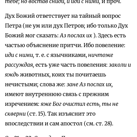
тебе; но востав сниди, и иди с ними,
и проч.
Дух Божий ответствует на тайный вопрос
Петра (не ум или дух Петров; ибо только Дух
Божий мог сказать:
Аз послах их
). Здесь есть
частью объяснение притчи. Ибо повеление:
иди с ними,
т. е. с язычниками,
ничтоже
рассуждая,
есть уже часть повеления:
заколи и
яждь
животных, коих ты почитаешь
нечистыми; слова же:
зане Аз послах их,
имеют внутреннюю связь с прежним
изречением:
яже Бог очистил есть, ты не
скверни
(ст. 15). Так изъяснит это
впоследствии и сам апостол (см. ст. 28).