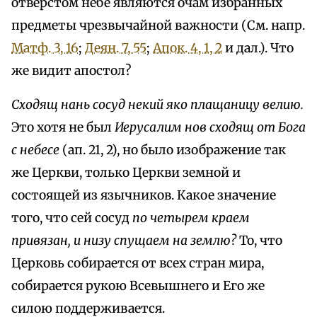
отверстом небе являются очам избранных
предметы чрезвычайной важности (См. напр.
Матф. 3, 16
;
Деян. 7, 55
;
Апок. 4, 1, 2
и дал.). Что
же видит апостол?
Сходящ нань сосуд некий яко плащаницу велию.
Это хотя не был
Иерусалим нов сходящ от Бога
с небесе
(ап. 21, 2), но было изображение так
же Церкви, только Церкви земной и
состоящей из язычников. Какое значение
того, что сей сосуд
по четырем краем
привязан, и низу спущаем на землю?
То, что
Церковь собирается от всех стран мира,
собирается рукою Всевышнего и Его же
силою поддерживается.