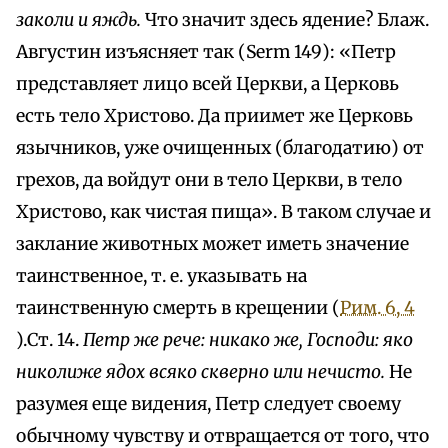
заколи и яждь.
Что значит здесь ядение? Блаж.
Августин изъясняет так (Serm 149): «Петр
представляет лицо всей Церкви, а Церковь
есть тело Христово. Да приимет же Церковь
язычников, уже очищенных (благодатию) от
грехов, да войдут они в тело Церкви, в тело
Христово, как чистая пища». В таком случае и
заклание животных может иметь значение
таинственное, т. е. указывать на
таинственную смерть в крещении (
Рим. 6, 4
).Ст. 14.
Петр же рече: никако же, Господи: яко
николиже ядох всяко скверно или нечисто.
Не
разумея еще видения, Петр следует своему
обычному чувству и отвращается от того, что