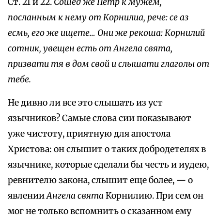
Ст. 21 и 22.
Сошед же Петр к мужем,
посланным к нему от Корнилиа, рече: ce аз
есмь, его же ищете… Они же рекоша: Корнилий
сотник, увещен есть от Ангела свята,
призвати тя в дом свой и слышати глаголы от
тебе.
Не дивно ли все это слышать из уст
язычников? Самые слова сии показывают
уже чистоту, приятную для апостола
Христова: он слышит о таких добродетелях в
язычнике, которые сделали бы честь и иудею,
ревнителю закона, слышит еще более, — о
явлении
Ангела свята
Корнилию. При сем он
мог не только вспомнить о сказанном ему