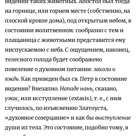
видении таких животных. Апостол был тогда
на горнице, или горнем месте (собственно, на
плоской кровле дома), под открытым небом, в
состоянии молитвенном: сообразно с тем и
плащаница с животными представится ему
ниспускаемою с неба. С ощущением, наконец,
телесного голода будет соображено
повеление о духовном питании:
заколи и
яждь.
Как приведен был св. Петр в состояние
видения? Внезапно.
Нападе нань,
сказано,
ужас,
или исступление (extasis), т. е., с ним
случилось, по изъяснению Златоуста,
«духовное созерцание» и как бы
выступление
души из тела. Это состояние, подобно тому, в