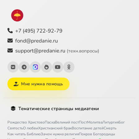
+7 (495) 722-92-79
fond@predanie.ru
support@predanie.ru
(техн.вопросы)
Мне нужна помощь
Тематические страницы медиатеки
Рождество Христово
Пасха
Великий пост
Пост
Молитва
Литургия
Бог
Святость
О любви
Христианский брак
Воспитание детей
Смерть
Как читать Библию
Зачем нужна религия
Покров Богородицы