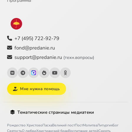
Программы
+7 (495) 722-92-79
fond@predanie.ru
support@predanie.ru
(техн.вопросы)
Мне нужна помощь
Тематические страницы медиатеки
Рождество Христово
Пасха
Великий пост
Пост
Молитва
Литургия
Бог
Святость
О любви
Христианский брак
Воспитание детей
Смерть