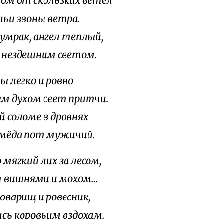
ном от скользких вётел
льи звоны ветра.
сумрак, ангел теплый,
 нездешним светом.
ы легко и ровно
м духом сеет притчи.
й соломе в дровнях
мёда пот мужичий.
 мягкий лих за лесом,
 вишнями и мохом…
оварищ и ровесник,
сь коровьим вздохам.