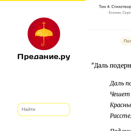
Есенин, Сер
Пол
Предание.ру
"Даль подер
Даль п
Чешет 
Красны
Рассте