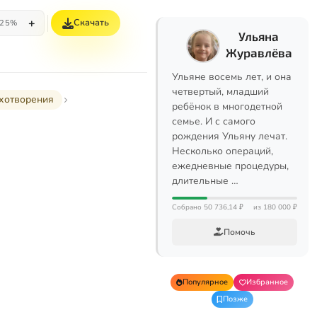
+
Скачать
25%
Ульяна
Журавлёва
Ульяне восемь лет, и она
четвертый, младший
хотворения
ребёнок в многодетной
семье. И с самого
рождения Ульяну лечат.
Несколько операций,
ежедневные процедуры,
длительные …
Собрано 50 736,14 ₽
из 180 000 ₽
Помочь
Популярное
Избранное
Позже