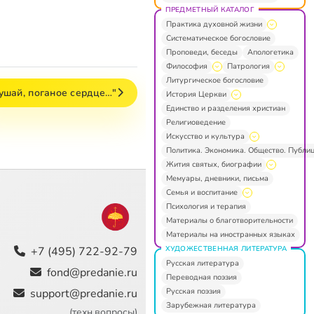
ПРЕДМЕТНЫЙ КАТАЛОГ
Практика духовной жизни
Систематическое богословие
Проповеди, беседы
Апологетика
Философия
Патрология
Литургическое богословие
ушай, поганое сердце…"
История Церкви
Единство и разделения христиан
Религиоведение
Искусство и культура
Политика. Экономика. Общество. Публи
Жития святых, биографии
Мемуары, дневники, письма
Семья и воспитание
Психология и терапия
Материалы о благотворительности
Материалы на иностранных языках
ХУДОЖЕСТВЕННАЯ ЛИТЕРАТУРА
+7 (495) 722-92-79
Русская литература
fond@predanie.ru
Переводная поэзия
Русская поэзия
support@predanie.ru
Зарубежная литература
(техн.вопросы)