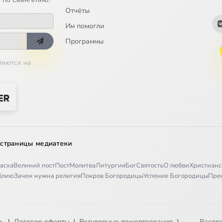
Отчёты
Им помогли
Программы
ляются на
 страницы медиатеки
асха
Великий пост
Пост
Молитва
Литургия
Бог
Святость
О любви
Христианс
иблию
Зачем нужна религия
Покров Богородицы
Успение Богородицы
Пре
ть
|
Договор оферты
|
Регулярные пожертвования
|
Распр