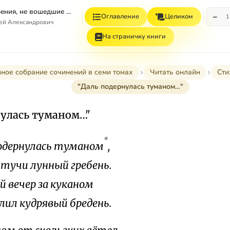
Том 4. Стихотворения, не вошедшие в Собрание сочинений
−
Оглавление
Целиком
1
гей Александрович
На страничку книги
ное собрание сочинений в семи томах
Читать онлайн
Сти
"Даль подернулась туманом…"
нулась туманом…"
*
одернулась туманом
,
тучи лунный гребень.
й вечер за куканом
лил кудрявый бредень.