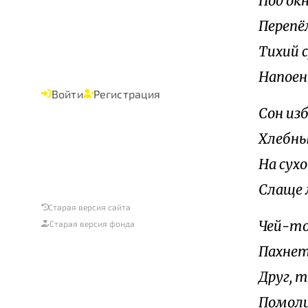
Под ок
Перепё
Тихий 
Напоен
Войти
Регистрация
Сон изб
Хлебны
На сухо
Слаще 
Старая версия сайта
Чей-то
Старая версия фонда
Пахнет
Друг, т
Помоли