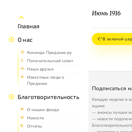
Июнь 1916
Главная
О нас
"В зеленой цер
Команда Предание.ру
Попечительский совет
Наши друзья
Известные люди о
Предании
Подписаться н
Благотворительность
Каждую неделю в в
ящике:
О нашем фонде
— анонсы лучших м
Новости
— новости подопеч
Благотворительного
Отчёты
— разговор о жизни