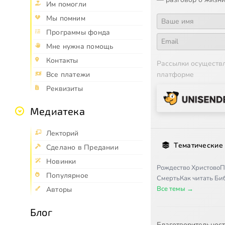
Им помогли
Мы помним
Программы фонда
Мне нужна помощь
Контакты
Рассылки осуществ
платформе
Все платежи
Реквизиты
Медиатека
Лекторий
Тематические
Сделано в Предании
Новинки
Рождество Христово
П
Популярное
Смерть
Как читать Б
Все темы →
Авторы
Блог
Благотворительнос