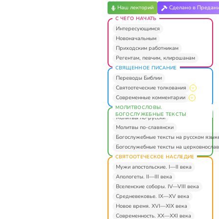
Наш лекторий
Сделано в Предан
С ЧЕГО НАЧАТЬ
Интересующимся
Новоначальным
Приходским работникам
Регентам, певчим, клирошанам
СВЯЩЕННОЕ ПИСАНИЕ
Переводы Библии
Святоотеческие толкования
Современные комментарии
МОЛИТВОСЛОВЫ.
БОГОСЛУЖЕБНЫЕ ТЕКСТЫ
Молитвы по-русски
Молитвы по-славянски
Богослужебные тексты на русском язык
Богослужебные тексты на церковнослав
СВЯТООТЕЧЕСКОЕ НАСЛЕДИЕ
Мужи апостольские. I—II века
Апологеты. II—III века
Вселенские соборы. IV—VIII века
Средневековье. IX—XV века
Новое время. XVI—XIX века
Современность. XX—XXI века