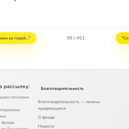
99 / 451
кви за горой…"
"Сл
а рассылку:
Благотворительность
ашем почтовом
Благотворительность — помочь
нуждающимся
атериалов;
ных
О фонде
 фонда;
Новости
 по Евангелию.