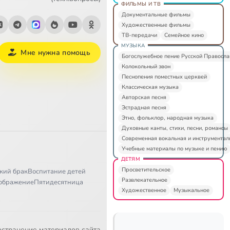
ФИЛЬМЫ И ТВ
Документальные фильмы
Художественные фильмы
ТВ-передачи
Семейное кино
МУЗЫКА
Мне нужна помощь
Богослужебное пение Русской Правосл
Колокольный звон
Песнопения поместных церквей
Классическая музыка
Авторская песня
Эстрадная песня
Этно, фольклор, народная музыка
Духовные канты, стихи, песни, романсы
Современная вокальная и инструментал
Учебные материалы по музыке и пению
ДЕТЯМ
Просветительское
кий брак
Воспитание детей
Развлекательное
ображение
Пятидесятница
Художественное
Музыкальное
остранение материалов сайта