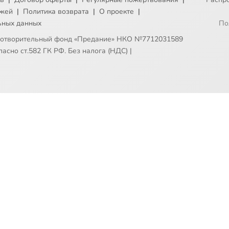
ежей
|
Политика возврата
|
О проекте
|
ьных данных
По
готворительный фонд «Предание» НКО №7712031589
асно ст.582 ГК РФ. Без налога (НДС)
|