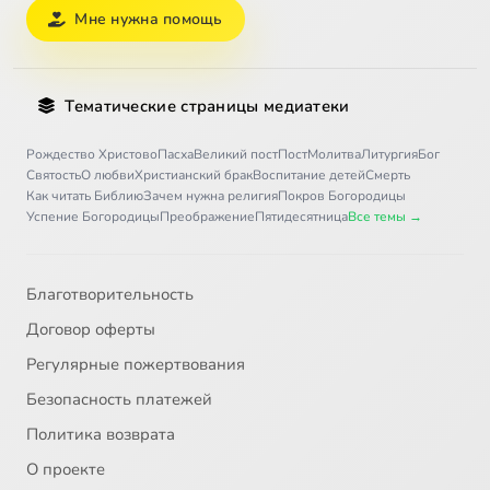
Мне нужна помощь
Тематические страницы медиатеки
Рождество Христово
Пасха
Великий пост
Пост
Молитва
Литургия
Бог
Святость
О любви
Христианский брак
Воспитание детей
Смерть
Как читать Библию
Зачем нужна религия
Покров Богородицы
Успение Богородицы
Преображение
Пятидесятница
Все темы →
Благотворительность
Договор оферты
Регулярные пожертвования
Безопасность платежей
Политика возврата
О проекте