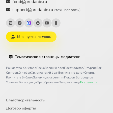
fond@predanie.ru
support@predanie.ru
(техн.вопросы)
Мне нужна помощь
Тематические страницы медиатеки
Рождество Христово
Пасха
Великий пост
Пост
Молитва
Литургия
Бог
Святость
О любви
Христианский брак
Воспитание детей
Смерть
Как читать Библию
Зачем нужна религия
Покров Богородицы
Успение Богородицы
Преображение
Пятидесятница
Все темы →
Благотворительность
Договор оферты