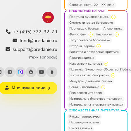
Современность. XX—XXI века
ПРЕДМЕТНЫЙ КАТАЛОГ
Практика духовной жизни
Систематическое богословие
Проповеди, беседы
Апологетика
+7 (495) 722-92-79
Философия
Патрология
fond@predanie.ru
Литургическое богословие
История Церкви
support@predanie.ru
Единство и разделения христиан
(техн.вопросы)
Религиоведение
Искусство и культура
Политика. Экономика. Общество. Публи
Жития святых, биографии
Мемуары, дневники, письма
Семья и воспитание
Мне нужна помощь
Психология и терапия
Материалы о благотворительности
Материалы на иностранных языках
ХУДОЖЕСТВЕННАЯ ЛИТЕРАТУРА
Русская литература
Переводная поэзия
Русская поэзия