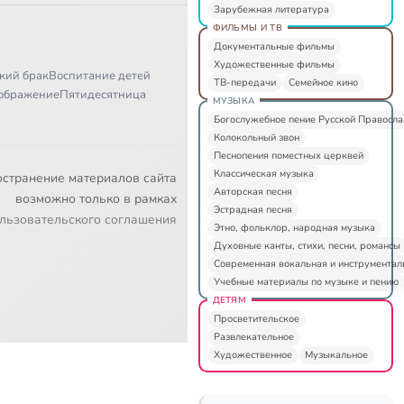
Зарубежная литература
ФИЛЬМЫ И ТВ
Документальные фильмы
Художественные фильмы
кий брак
Воспитание детей
ТВ-передачи
Семейное кино
ображение
Пятидесятница
МУЗЫКА
Богослужебное пение Русской Правосл
Колокольный звон
Песнопения поместных церквей
Классическая музыка
остранение материалов сайта
Авторская песня
возможно только в рамках
Эстрадная песня
льзовательского соглашения
Этно, фольклор, народная музыка
Духовные канты, стихи, песни, романсы
Современная вокальная и инструментал
Учебные материалы по музыке и пению
ДЕТЯМ
Просветительское
Развлекательное
Художественное
Музыкальное