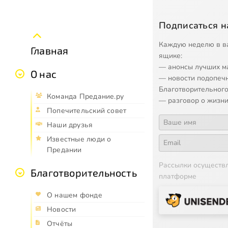
Подписаться н
Каждую неделю в в
Главная
ящике:
— анонсы лучших м
О нас
— новости подопеч
Благотворительного
Команда Предание.ру
— разговор о жизни
Попечительский совет
Наши друзья
Известные люди о
Предании
Рассылки осуществ
Благотворительность
платформе
О нашем фонде
Новости
Отчёты