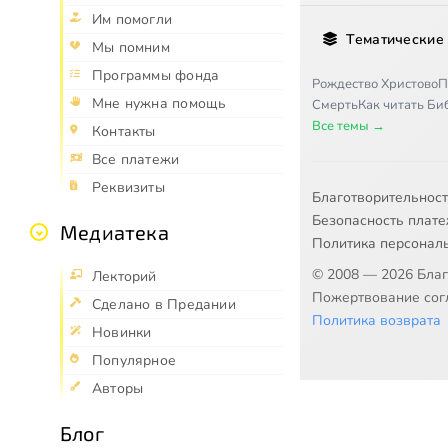
Им помогли
Тематические
Мы помним
Программы фонда
Рождество Христово
П
Мне нужна помощь
Смерть
Как читать Б
Все темы →
Контакты
Все платежи
Реквизиты
Благотворительнос
Безопасность плат
Медиатека
Политика персонал
© 2008 — 2026 Бла
Лекторий
Пожертвование согл
Сделано в Предании
Политика возврата
Новинки
Популярное
Авторы
Блог