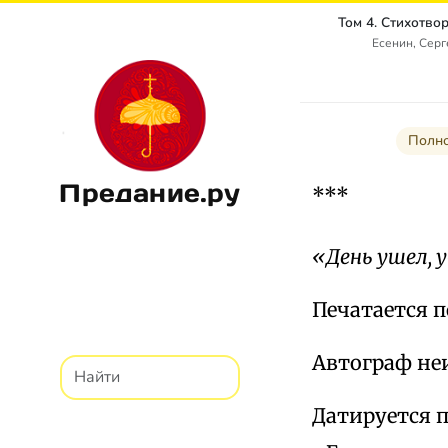
Есенин, Сер
Полно
Предание.ру
***
«День ушел, 
Печатается п
Автограф неи
Датируется 