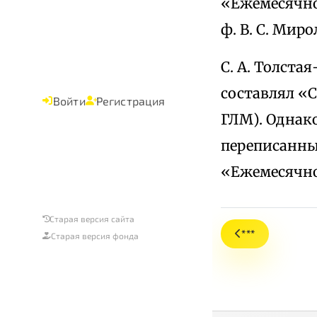
«Ежемесячног
ф. В. С. Мир
С. А. Толста
составлял «
Войти
Регистрация
ГЛМ). Однако
переписанный
«Ежемесячно
Старая версия сайта
***
Старая версия фонда