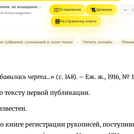
Том 4. Стихотворения, не вошедшие в Собрание сочинений
−
Оглавление
Целиком
1
гей Александрович
На страничку книги
е собрание сочинений в семи томах
Читать онлайн
Комм
убавилась черта…
» (с. 148). – Еж. ж., 1916, № 1
о тексту первой публикации.
звестен.
по книге регистрации рукописей, поступи