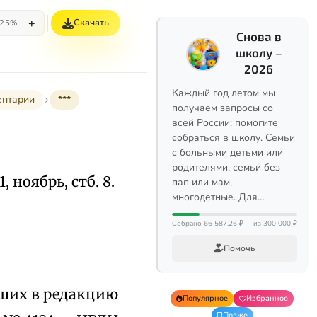
+
Скачать
25%
Снова в
школу –
2026
Каждый год летом мы
ентарии
***
получаем запросы со
всей России: помогите
собраться в школу. Семьи
с больными детьми или
родителями, семьи без
1, ноябрь, стб. 8.
пап или мам,
многодетные. Для…
Собрано 66 587,26 ₽
из 300 000 ₽
Помочь
вших в редакцию
Популярное
Избранное
Позже