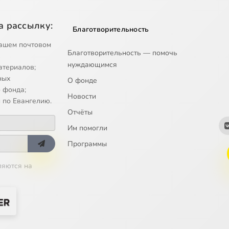
а рассылку:
Благотворительность
ашем почтовом
Благотворительность — помочь
нуждающимся
атериалов;
ных
О фонде
 фонда;
Новости
 по Евангелию.
Отчёты
Им помогли
Программы
ляются на