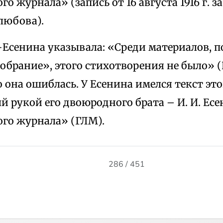
о журнала» (запись от 16 августа 1916 г. з
олюбова).
я-Есенина указывала: «Среди материалов, 
Собрание», этого стихотворения не было»
 она ошиблась. У Есенина имелся текст эт
 рукой его двоюродного брата – И. И. Есе
го журнала» (ГЛМ).
286 / 451