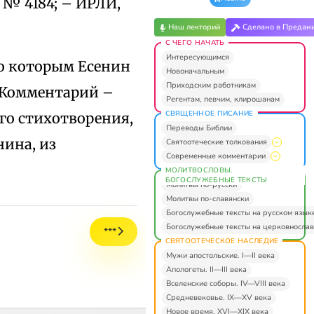
а № 4184; – ИРЛИ,
Наш лекторий
Сделано в Предан
С ЧЕГО НАЧАТЬ
Интересующимся
по которым Есенин
Новоначальным
Приходским работникам
 (Комментарий –
Регентам, певчим, клирошанам
СВЯЩЕННОЕ ПИСАНИЕ
ого стихотворения,
Переводы Библии
нина, из
Святоотеческие толкования
Современные комментарии
МОЛИТВОСЛОВЫ.
БОГОСЛУЖЕБНЫЕ ТЕКСТЫ
Молитвы по-русски
Молитвы по-славянски
Богослужебные тексты на русском язык
Богослужебные тексты на церковнослав
***
СВЯТООТЕЧЕСКОЕ НАСЛЕДИЕ
Мужи апостольские. I—II века
Апологеты. II—III века
Вселенские соборы. IV—VIII века
Средневековье. IX—XV века
Новое время. XVI—XIX века