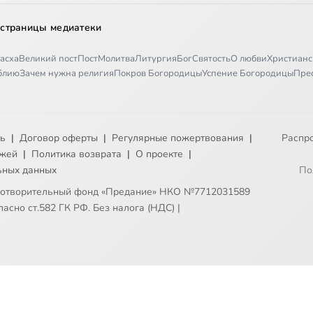
 страницы медиатеки
асха
Великий пост
Пост
Молитва
Литургия
Бог
Святость
О любви
Христианс
иблию
Зачем нужна религия
Покров Богородицы
Успение Богородицы
Пре
ть
|
Договор оферты
|
Регулярные пожертвования
|
Распр
ежей
|
Политика возврата
|
О проекте
|
ьных данных
По
готворительный фонд «Предание» НКО №7712031589
асно ст.582 ГК РФ. Без налога (НДС)
|