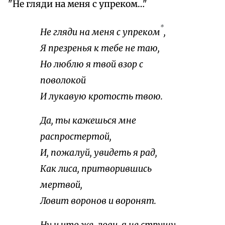
"Не гляди на меня с упреком…"
*
Не гляди на меня с упреком
,
Я презренья к тебе не таю,
Но люблю я твой взор с
поволокой
И лукавую кротость твою.
Да, ты кажешься мне
распростертой,
И, пожалуй, увидеть я рад,
Как лиса, притворившись
мертвой,
Ловит воронов и воронят.