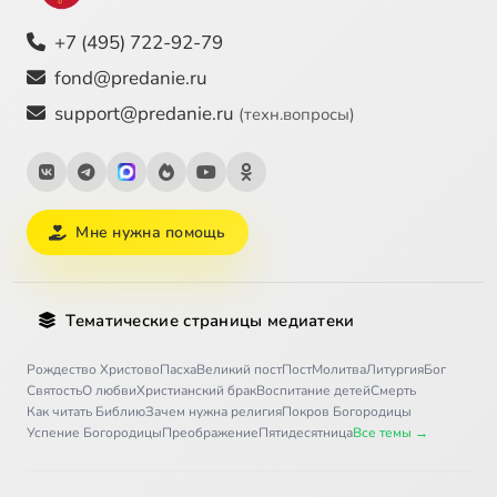
+7 (495) 722-92-79
fond@predanie.ru
support@predanie.ru
(техн.вопросы)
Мне нужна помощь
Тематические страницы медиатеки
Рождество Христово
Пасха
Великий пост
Пост
Молитва
Литургия
Бог
Святость
О любви
Христианский брак
Воспитание детей
Смерть
Как читать Библию
Зачем нужна религия
Покров Богородицы
Успение Богородицы
Преображение
Пятидесятница
Все темы →