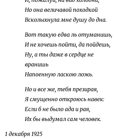
И, пожалуй, на вид холодна,
Но она величавой походкой
Всколыхнула мне душу до дна.
Вот такую едва ль отуманишь,
И не хочешь пойти, да пойдешь,
Ну, а ты даже в сердце не
вранишь
Напоенную ласкою ложь.
Но и все же, тебя презирая,
Я смущенно откроюсь навек:
Если б не было ада и рая,
Их бы выдумал сам человек.
1 декабря 1925