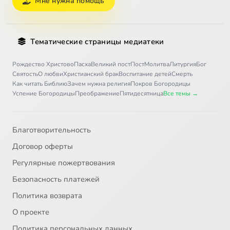
Мне нужна помощь
Тематические страницы медиатеки
Рождество Христово
Пасха
Великий пост
Пост
Молитва
Литургия
Бог
Святость
О любви
Христианский брак
Воспитание детей
Смерть
Как читать Библию
Зачем нужна религия
Покров Богородицы
Успение Богородицы
Преображение
Пятидесятница
Все темы →
Благотворительность
Договор оферты
Регулярные пожертвования
Безопасность платежей
Политика возврата
О проекте
Политика персональных данных