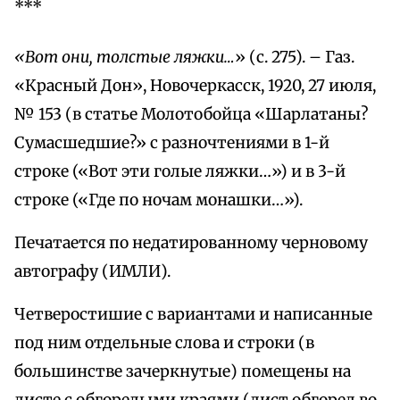
***
«Вот они, толстые ляжки…
» (с. 275). – Газ.
«Красный Дон», Новочеркасск, 1920, 27 июля,
№ 153 (в статье Молотобойца «Шарлатаны?
Сумасшедшие?» с разночтениями в 1-й
строке («Вот эти голые ляжки…») и в 3-й
строке («Где по ночам монашки…»).
Печатается по недатированному черновому
автографу (ИМЛИ).
Четверостишие с вариантами и написанные
под ним отдельные слова и строки (в
большинстве зачеркнутые) помещены на