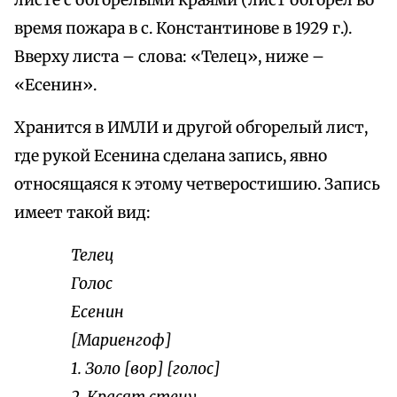
листе с обгорелыми краями (лист обгорел во
время пожара в с. Константинове в 1929 г.).
Вверху листа – слова: «Телец», ниже –
«Есенин».
Хранится в ИМЛИ и другой обгорелый лист,
где рукой Есенина сделана запись, явно
относящаяся к этому четверостишию. Запись
имеет такой вид:
Телец
Голос
Есенин
[Мариенгоф]
1. Золо [вор] [голос]