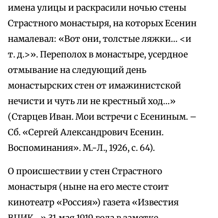
имена улицы и раскрасили ночью стены
Страстного монастыря, на которых Есенин
намалевал: «Вот они, толстые ляжки… <и
т. д.>». Переполох в монастыре, усердное
отмывание на следующий день
монастырских стен от имажинистской
нечисти и чуть ли не крестный ход…»
(Старцев Иван. Мои встречи с Есениным. –
Сб. «Сергей Александрович Есенин.
Воспоминания». М.-Л., 1926, с. 64).
О происшествии у стен Страстного
монастыря (ныне на его месте стоит
кинотеатр «Россия») газета «Известия