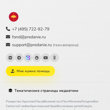
+7 (495) 722-92-79
fond@predanie.ru
support@predanie.ru
(техн.вопросы)
Мне нужна помощь
Тематические страницы медиатеки
Рождество Христово
Пасха
Великий пост
Пост
Молитва
Литургия
Бог
Святость
О любви
Христианский брак
Воспитание детей
Смерть